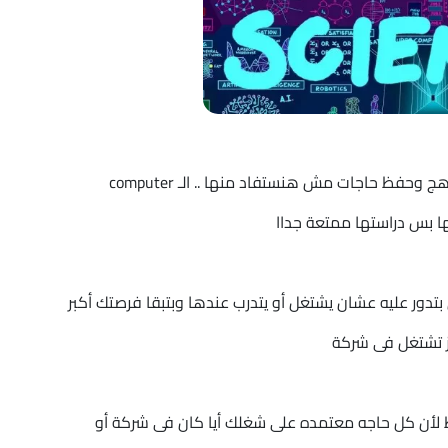
- طول فترة دراستنا كلنا وإحنا بنعانى من حشو المناهج وحفظ حاجات مش هنستفاد منها .. الـ computer
تدور عليه عشان يشتغل أو يتدرب عندها وبتبقا فرصتك أكبر
 مافيهوش وسايط لأن كل حاجه معتمده على شغلك أيا كان فى شركة أو