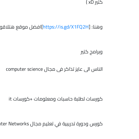
كتير xD )
وهنا: [
https://is.gd/X1FQ2H
]افضل موقع هتلاقوا
وبرامج كتير
الناس الى عايز تذاكر فى مجال computer science
كورسات لطلبة حاسبات ومعلومات +كورسات it
كورس ودورة تدريبية في تعليم مجال Computer Networks