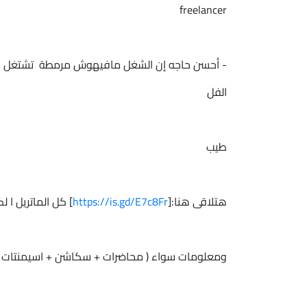
freelancer
- أحسن حاجه إن الشغل مافيهوش مرمطة تشتغل وإنت
الفل
طيب
هتلاقى هنا:[
https://is.gd/E7c8Fr
] كل الماتريل ا ل
ومعلومات سواء ( محاضرات + سكاشن + اسيمنتات 