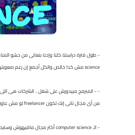
science مش كدا خالص والكل أجمع إن رغم صعوبتها بس دراستها ممتعة جداا
- - المبرمج مبيدورش على شغل .. الشركات هى اللى ب
من أى مجال تانى إنك تكون freelancer لو مش عاوز تشتغل فى شركة
- الـ computer science أكتر مجال