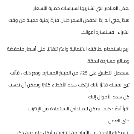
بعض العناصر التي تشتريها لسياسات حماية الأسعار.
هذا يعني أنه إذا انخفض السعر خلال فترة زمنية معينة من وقت
الشراء ، فستسترد أموالك.
اربح باستخدام بطاقتك الائتمانية واعثر تلقائيًا على أسعار منخفضة
ومبالغ مستردة لاحقة.
سيحصل التطبيق على 25٪ من المبلغ المسترد. ومع ذلك ، فأنت
ترى نفسك فائزًا لأنك ترتكب هذه الأخطاء كثيرًا ويمكن أن تذهب
كل هذه الأموال إليك.
اقرأ أيضًا: كيف يمكن للمبتدئين الاستفادة من الإنترنت
حتى العمل
لا يمكنك التحدث عن الأرباح من الإنترنت بشكل عام دون ذكر