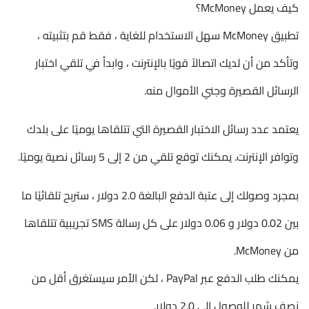
كيف يعمل McMoney؟
تطبيق McMoney سهل الاستخدام للغاية ، فقط قم بتثبيته ،
وتأكد من أن لديك اتصالاً قويًا بالإنترنت ، وابدأ في تلقي اختبار
الرسائل القصيرة وجني الأموال منه.
يعتمد عدد رسائل الاختبار القصيرة التي تتلقاها يوميًا على بلدك
وتوافر الإنترنت. يمكنك توقع تلقي من 2 إلى 5 رسائل نصية يوميًا.
بمجرد وصولك إلى عتبة الدفع البالغة 2.0 دولار ، ستربح تلقائيًا ما
بين 0.02 دولار و 0.06 دولار على كل رسالة SMS تجريبية تتلقاها
من McMoney.
يمكنك طلب الدفع عبر PayPal ، لكن الأمر سيستغرق أقل من
نصف شهر للوصول إلى 2.0 دولار.