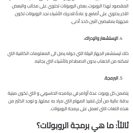
المقصود لهذا الروبوت, بعض الروبوتات تحتوي على مخالب والبعض
اﻵخر يحتوي على أصابع, و عادةً لتحريك اﻷشياء نجد الروبوتات تكون
مجهزة بمقبضين اثنين كحد أدنى.
الإستشعار والإدراك.
ذلك ليستشعر الجهاز البيئة التي حوله يصل الى المعلومات الكافية التي
تمكنه من الذهاب بدون الاصطدام باﻷشياء التي بجانبه.
البرمجة.
يتضمن كل روبوت عدة أوامر في برنامجه الحاسوبي و التي تكون مبنية
بدقة عالية من أجل تنفيذ المهام التي مراد به عملها, و توجد الكثير من
هذه اللغات التي تعمل على برمجة الروبوتات.
ثالثاً: ما هي برمجة الروبوتات؟