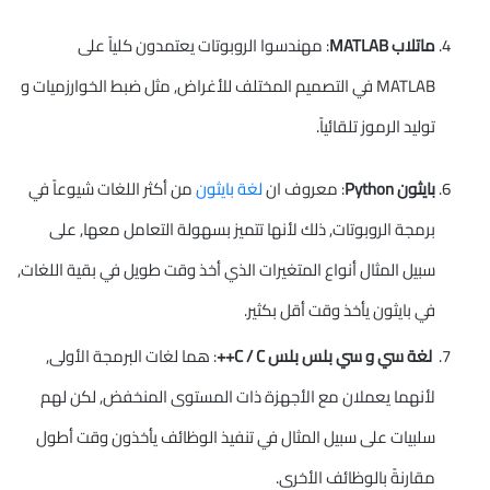
ماتلاب MATLAB
: مهندسوا الروبوتات يعتمدون كلياً على
MATLAB في التصميم المختلف للأغراض, مثل ضبط الخوارزميات و
توليد الرموز تلقائياً.
بايثون Python
: معروف ان
لغة بايثون
من أكثر اللغات شيوعاً في
برمجة الروبوتات, ذلك ﻷنها تتميز بسهولة التعامل معها, على
سبيل المثال أنواع المتغيرات الذي أخذ وقت طويل في بقية اللغات,
في بايثون يأخذ وقت أقل بكثير.
لغة سي و سي بلس بلس C / C++
: هما لغات البرمجة اﻷولى,
ﻷنهما يعملان مع اﻷجهزة ذات المستوى المنخفض, لكن لهم
سلبيات على سبيل المثال في تنفيذ الوظائف يأخذون وقت أطول
مقارنةً بالوظائف اﻷخرى.