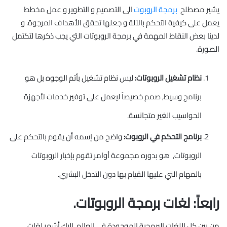
يشير مصطلح
برمجة الروبوت
الى التصميم و التطوير و عمل مخطط
يعمل على كيفية التحكم باﻵلة و جعلها تحقق اﻷهداف المرجوة. و
لدينا بعض النقاط المهمة في برمجة الروبوتات التي يجب ذكرها لتكتمل
الصورة.
نظام تشغيل الروبوتات:
ليس نظام تشغيل بأتم الوجوه بل هو
برنامج وسيط, صمم خصيصاً ليعمل على توفير خدمات لأجهزة
الحواسيب الغير متجانسة.
برنامج التحكم في الروبوت:
واضح من إسمه أن يقوم بالتحكم على
الروبوتات, هو بدوره مجموعة أوامر تقوم بإخبار الروبوتات
بالمهام التي عليها القيام بها دون التدخل البشري.
رابعاً: لغات برمجة الروبوتات.
من بين كل اللغات البرمجية الموجودة في العالم, إليك أشهر لغات