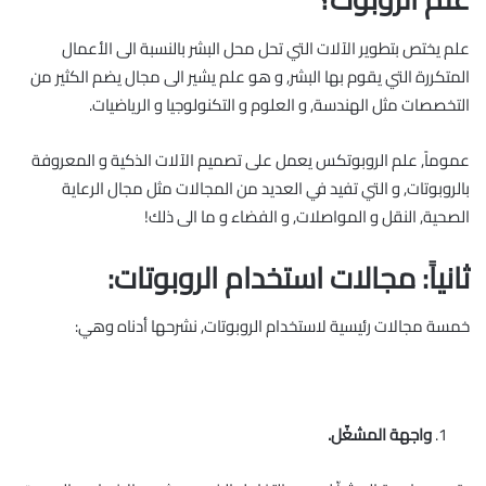
علم يختص بتطوير اﻵﻻت التي تحل محل البشر بالنسبة الى اﻷعمال
المتكررة التي يقوم بها البشر, و هو علم يشير الى مجال يضم الكثير من
التخصصات مثل الهندسة, و العلوم و التكنولوجيا و الرياضيات.
عموماً, علم الروبوتكس يعمل على تصميم اﻵﻻت الذكية و المعروفة
بالروبوتات, و التي تفيد في العديد من المجالات مثل مجال الرعاية
الصحية, النقل و المواصلات, و الفضاء و ما الى ذلك!
ثانياً: مجالات استخدام الروبوتات:
خمسة مجالات رئيسية لاستخدام الروبوتات, نشرحها أدناه وهي:
واجهة المشغّل.