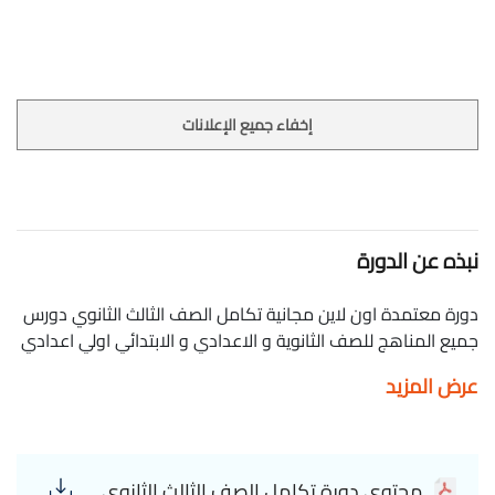
إخفاء جميع الإعلانات
نبذه عن الدورة
دورة معتمدة اون لاين مجانية تكامل الصف الثالث الثانوي دورس
جميع المناهج للصف الثانوية و الاعدادي و الابتدائي اولي اعدادي
تانية اعدادي تالته اعدادي اولى ثانوي تانية ثانوية تالته ثانوية
عرض المزيد
بجودة عالية ذاكرلي رياضيات : أحمد الفواخري Integration of the
third secondary grade
محتوى دورة تكامل الصف الثالث الثانوي