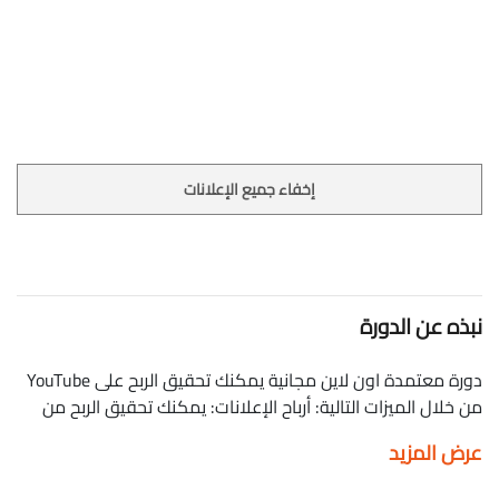
إخفاء جميع الإعلانات
نبذه عن الدورة
دورة معتمدة اون لاين مجانية يمكنك تحقيق الربح على YouTube
من خلال الميزات التالية: أرباح الإعلانات: يمكنك تحقيق الربح من
خلال نشر الإعلانات الصوريّة والإعلانات التي تظهر على سطح
عرض المزيد
الفيديو وإعلانات الفيديو. الاشتراكات الداعمة للقنوات: يسدّد
المشتركون دفعات شهرية متكرّرة للاستفادة من المزايا الخاصة