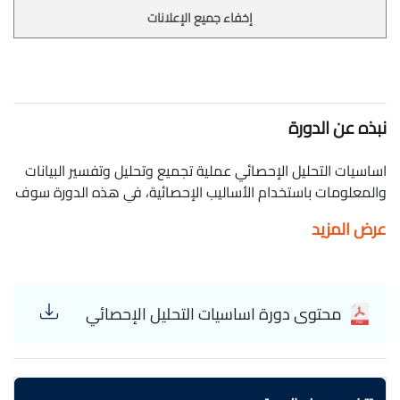
إخفاء جميع الإعلانات
نبذه عن الدورة
اساسيات التحليل الإحصائي عملية تجميع وتحليل وتفسير البيانات
والمعلومات باستخدام الأساليب الإحصائية، في هذه الدورة سوف
يتم شرح اساسيات التحليل الاحصائي خطوة بخطوة. Qusai Yaser -
عرض المزيد
قصي ياسر Series explaining statistical analysis
محتوى دورة اساسيات التحليل الإحصائي