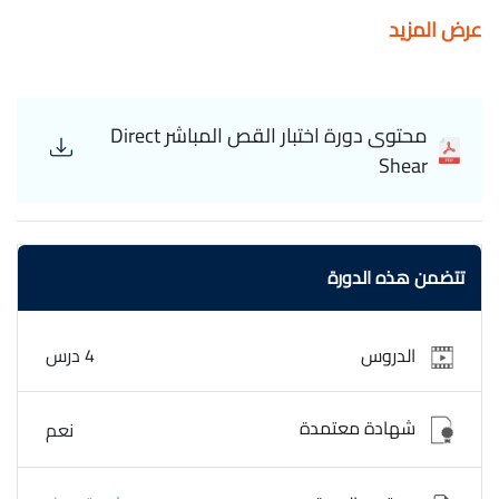
التأثيرات الميكانيكية على المواد واستخدام النتائج,الدورة مجانية
عرض المزيد
وبشهادة معتمدة. كورسات هندسية Direct Shear test
محتوى دورة اختبار القص المباشر Direct
Shear
تتضمن هذه الدورة
الدروس
4 درس
شهادة معتمدة
نعم