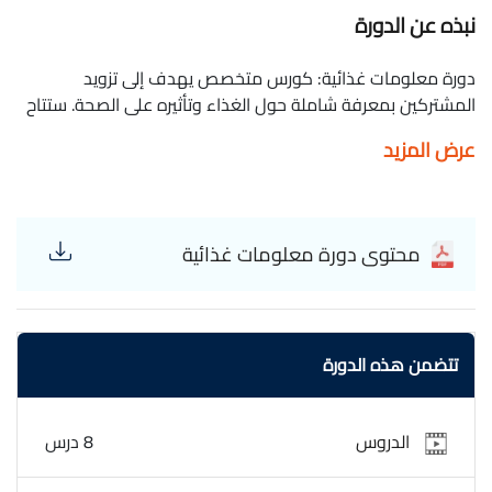
نبذه عن الدورة
دورة معلومات غذائية: كورس متخصص يهدف إلى تزويد
المشتركين بمعرفة شاملة حول الغذاء وتأثيره على الصحة. ستتاح
لك في هذه الدورة فرصة فهم أساسيات التغذية وأهمية تناول
عرض المزيد
وجبات متوازنة. ستتعلم عن العناصر الغذائية الأساسية مثل
البروتينات والكربوهيدرات والدهون والفيتامينات والمعادن،
وكيفية تلبية احتياجاتك الغذائية الفردية. ستتاح لك فرصة تعلم
كيفية قراءة التسميات الغذائية وفهم محتوى الأطعمة. سيتم
محتوى دورة معلومات غذائية
تناول مواضيع مثل التغذية العلاجية والوزن الصحي وإدارة الأمراض
المزمنة من خلال التغذية. ستحصل على نصائح عملية حول التسوق
الذكي وإعداد وجبات صحية وتخطيط الوجبات. تعتبر الدورة
معلومات غذائية فرصة لتحسين الوعي الغذائي الشخصي واتخاذ
تتضمن هذه الدورة
قرارات صحية تتعلق بالتغذية. انضم إلى هذا الكورس للاستفادة
من معرفة غذائية قيمة وتحسين نمط حياتك الغذائي. وصفات
صحية Wasfat Sahia Nutritional information
الدروس
8 درس