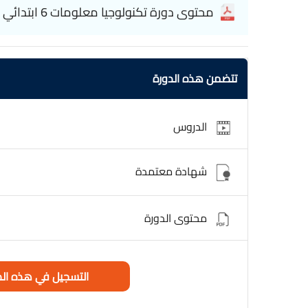
باستخدام الجداول. تهدف الدورة إلى تعزيز التفكير النقد
محتوى دورة تكنولوجيا معلومات 6 ابتدائي
مهارات استخدام التكنولوجيا بطريقة آمنة وفعّالة، مما يم
في مجال التكنولوجيا,الدورة مجانية وبشهادة معتمدة. Information technology 6th grade
تتضمن هذه الدورة
الدروس
شهادة معتمدة
محتوى الدورة
التسجيل في هذه الد