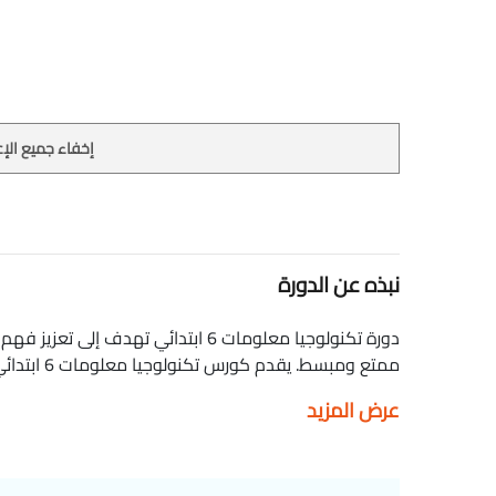
إخفاء جميع الإع
نبذه عن الدورة
دورة تكنولوجيا معلومات 6 ابتدائي تهد
ممتع ومبسط.
الرئيسية، ووظائفها، بالإضافة إلى التعرف على مفهوم ا
عرض المزيد
تغطي الدورة موضوعات مثل أمن المعلومات، الاستخدام الآ
استخدام البرامج الشائعة مثل برامج معالجة النصوص، العرو
الطلاب كيفية إنشاء وتنسيق المستندات البسيطة، تصميم 