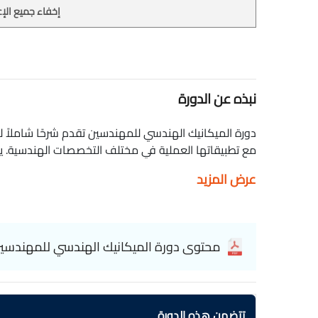
إخفاء جميع الإع
نبذه عن الدورة
دورة الميكانيك الهندسي للمهندسين تقدم شرحًا شاملاً ل
مع تطبيقاتها العملية في مختلف التخصصات الهندسية. ي
بمقدمة حول التحليل الساكني، بما في ذلك قوانين التوازن
عرض المزيد
مفاهيم الديناميكا الهندسية، مثل الحركة، التسارع، وتطبيقا
الإجهادات والانفعالات لفهم سلوك المواد تحت تأثير القو
المفاهيم وتحليل الأنظمة. الدورة مصممة للمهندسين 
محتوى دورة الميكانيك الهندسي للمهندسي
إلى تعزيز الفهم النظري والتطبيقي للميكانيكا الهندسية، 
وكفاءة,الدورة مجانية وبشهادة معتمدة. Engineering mechanics for engineers
تتضمن هذه الدورة