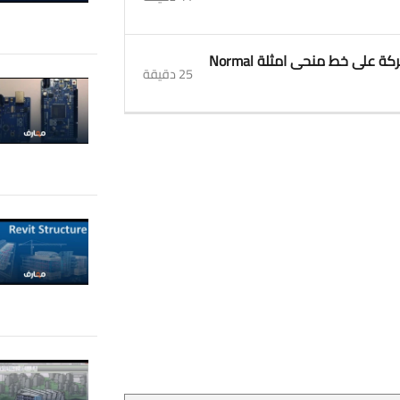
8. محاضرة 8 الميكانيك الهندسي الديناميك الحركة على خط منحى امثلة Normal
25 دقيقة