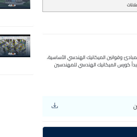
لانات
مبادئ وقوانين الميكانيك الهندسي الأساسية،
بدأ كورس الميكانيك الهندسي للمهندسين
، العزوم، وتحليل القوى في الهياكل. كما تتناول
ت قوانين نيوتن. يتم التركيز على تحليل
ى المختلفة. تتضمن الدورة أمثلة تطبيقية
وتمارين لحل مسائل عملية، مع استخدام برامج هندسية متقدمة مثل AutoCAD وANSYS لتوضيح
وطلاب الهندسة من جميع التخصصات، وتهدف
ن
مما يتيح لهم تصميم وتحليل الأنظمة بفعالية