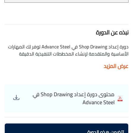
نبذه عن الدورة
دورة إعداد Shop Drawing في Advance Steel توفر لك المهارات
الأساسية والمتقدمة لإنشاء المخططات التنفيذية الدقيقة
للهياكل الفولاذية. تبدأ الدورة بشرح أساسيات Advance Steel
عرض المزيد
وكيفية إعداد النموذج ثلاثي الأبعاد، ثم تنتقل إلى إنشاء Shop
Drawings بمختلف تفاصيلها، بما في ذلك التوصيلات، اللوحات
الإنشائية، الجداول والكميات. ستتعلم من خلال كورس إعداد Shop
Drawing في Advance Steel كيفية إعداد القوالب التلقائية،
محتوى دورة إعداد Shop Drawing في
تخصيص الأنماط، وإنتاج تقارير التصنيع والتجميع لضمان دقة
Advance Steel
التنفيذ. كما تغطي الدورة كيفية تصدير الملفات والتنسيق مع
برامج أخرى مثل AutoCAD وRevit. بنهاية الدورة، ستكون قادراً
على إعداد مخططات ورش احترافية، مما يسهل عملية التصنيع
والتركيب بدقة وكفاءة، مع تقليل الأخطاء الهندسية وتحسين
تتضمن هذه الدورة
جودة الإنتاج,الدورة مجانية وبشهادة معتمدة. Eslam Gamil Shop