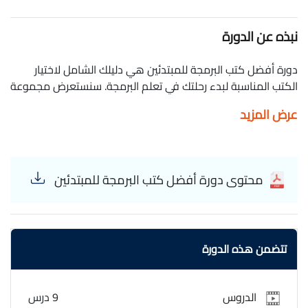
نبذه عن الدورة
دورة أفضل كتب البرمجة للمبتدئين هي دليلك الشامل لاختيار
الكتب المناسبة لبدء رحلتك في تعلم البرمجة. سنستعرض مجموعة
من الكتب التي تغطي الأساسيات بلغة سهلة ومبسطة، مع التركيز
عرض المزيد
على كتب تعلم Python، JavaScript، C++، Java، وغيرها من اللغات
الشائعة. ستتعرف من خلال كورس أفضل كتب البرمجة للمبتدئين
على محتوى كل كتاب، مميزاته، وكيفية الاستفادة منه بأفضل
طريقة. الدورة موجهة للمبتدئين الذين يرغبون في بناء أساس
محتوى دورة أفضل كتب البرمجة للمبتدئين
قوي في البرمجة، حيث نقدم نصائح لاختيار الكتاب المناسب حسب
مستواك وأهدافك. سنناقش أيضًا الكتب التي تتناول مفاهيم
البرمجة الشيئية، هياكل البيانات، والخوارزميات بطريقة سهلة
الفهم. سواء كنت طالبًا أو هاويًا أو محترفًا يسعى لتعزيز معرفته،
تتضمن هذه الدورة
ستجد في هذه الدورة دليلاً موثوقًا لأفضل المصادر
التعليمية,الدورة مجانية وبشهادة معتمدة. الباشمبرمج
alba4mbrmg The best programming books for beginners
الدروس
9 درس