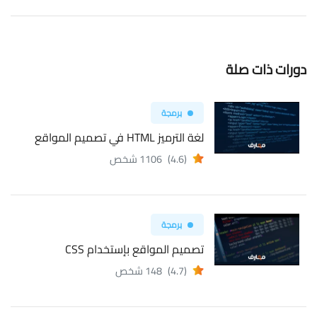
دورات ذات صلة
برمجة
لغة الترميز HTML في تصميم المواقع
(4.6)
1106 شخص
برمجة
تصميم المواقع بإستخدام CSS
(4.7)
148 شخص