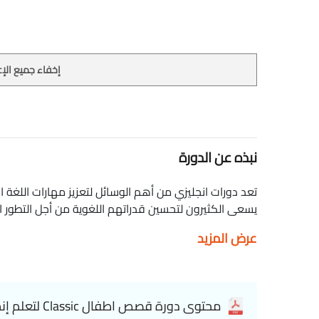
إخفاء جميع الإع
نبذه عن الدورة
تعد دورات انجليزي من أهم الوسائل لتعزيز مهارات اللغة 
يسعى الكثيرون لتحسين قدراتهم اللغوية من أجل التطو
"قصص أطفال Classic لتعلم إنجليزى" كجزء من
عرض المزيد
بأسلوب ممتع وفعال من خلال القصص الكلاسيكية الموجهة ل
للراغبين في تحسين مهارات الاستماع والقراءة والتحدث بال
خلال هذه الدورة، ستتعلم: - كيفية استخدام القصص الكلاس
ممتعة وشيقة. - مفردات وأساليب تعبير مناسبة للمستوى 
محتوى دورة قصص اطفال Classic لتعلم إنجليزى
الفهم القرائي والتحدث بطلاقة. - تطبيقات عملية لتحس