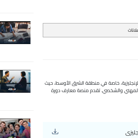
لانات
الإنجليزية، خاصة في منطقة الشرق الأوسط، حيث
ر المهني والشخصي. تقدم منصة معارف دورة
 برامجها التدريبية، والتي تتيح للمشاركين فرصة تعلم اللغة
لأطفال. هذه الدورة تعتبر خيارًا مثاليًا
لغة الإنجليزية بطريقة تفاعلية وسهلة الفهم.
يكية لتطوير مهارات اللغة الإنجليزية بطريقة
المبتدئ والمتوسط. - استراتيجيات لتحسين
ين مهارات الاستماع من خلال القصص