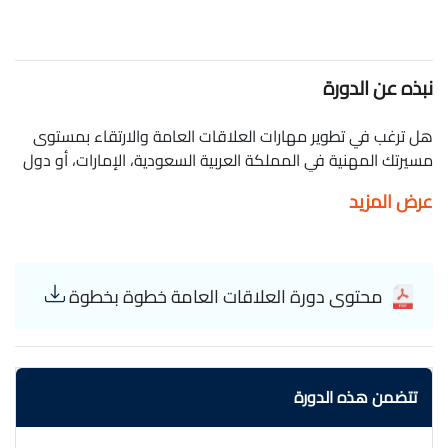
نبذه عن الدورة
هل ترغب في تطوير مهارات العلاقات العامة والارتقاء بمستوى
مسيرتك المهنية في المملكة العربية السعودية، الإمارات، أو دول
الشرق الأوسط؟ تقدم منصة معارف فرصة فريدة لتعلم "Public
عرض المزيد
Relations Step by Step" من خلال دورة تدريبية عبر الإنترنت تركز
على تنمية المهارات المهنية الضرورية لنجاحك في هذا المجال
الحيوي. تعتبر هذه الدورة من أهم البرامج التعليمية التي تضمن
لك اكتساب المعرفة والخبرات اللازمة لتحقيق تطلعاتك المهنية،
محتوى دورة العلاقات العامة خطوة بخطوة
مع إمكانية الحصول على شهادة معتمدة تعزز من فرصك في
سوق العمل في الشرق الأوسط. ستتعلم من خلال هذه الدورة
المهارات الأساسية والمتقدمة في العلاقات العامة، بما يشمل: -
استراتيجيات بناء العلاقات مع وسائل الإعلام والجمهور - إدارة
تتضمن هذه الدورة
الأزمات والتواصل الفعال - تصميم وتنفيذ حملات العلاقات العامة
- استخدام وسائل التواصل الاجتماعي لتعزيز الصورة العامة - كتابة