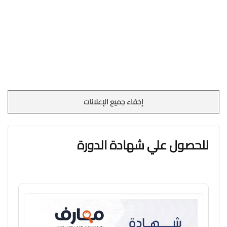
شهر محرم، من السنة 3 للهجرة، حيث خرج رسول الله -صلّى الله
عليه وسلَّم- ومن معه يرد قبيلة غطفان في نجد وترك في المدينة
عثمان بن عفان -رضي الله عنه- فبقي في نجد شهر صفر، ثم رجع
إلى المدينة دون قتال. غزوة الفرع من بحران وتاريخها في ربيع الآخر
من السنة 3 للهجرة، حين خرج رسول الله يريد غزو قريش، حتّى وصل
بحران وهو مكان في منطقة الفرع في الحجاز، فبقي فيه ثلاثة
شهر، وعاد إلى المدينة دون قتال أيضًا . غزوة أحد كانت غزوة أحد
في شوال في العام 3 الهجري، وكانت هذه الغزوة عند جبل أحد،
إخفاء جميع الإعلانات
فُسميت على اسمه، وقد هُزم المسلمون في هذه الغزوة على يد
المشركين من قريش وهي أوَّل هزمة للمسلمين في
غزواتهم[١٣] أحداث غزوة حمراء الأسد كانت هذه الغزوة في
السنة 3 للهجرة في شهر شوال، وحدثت في منطقة حمراء الأسد
للحصول علي شهادة الدورة
التي تبعد عن المدينة عشرين كيلو مترًا، إلى الجنوب، وكان الهدف
منها رد الاعتبار للمسلمين بعد خسارتهم في أحد، فخرجوا وأقاموا
ثلاثة أيام في حمراء الأسد ثم عادوا إلى المدينة دون قتال. غزوة
بني النضير حدثت في شهر ربيع الأول من السنة 4 للهجرة، جنوب
المدينة عند بيوت بني النضير، وكانت بسبب محاولة يهود بني النضير
اغتيال الرسول -عليه الصلاة والسلام- فخرج رسول الله إليهم
وحصارهم حتّى طلبوا الخروج من المدينة فأخرجهم منها شرط أن