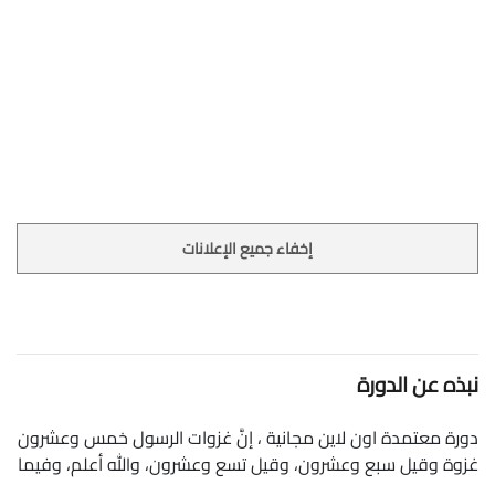
إخفاء جميع الإعلانات
نبذه عن الدورة
دورة معتمدة اون لاين مجانية ، إنَّ غزوات الرسول خمس وعشرون
غزوة وقيل سبع وعشرون، وقيل تسع وعشرون، والله أعلم، وفيما
يأتي بيان غزوات الرسول من الأقدم إلى الأحدث: غزوة ودان أو