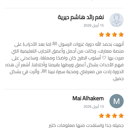
نغم رائد هاشم ديرية
15 أبريل 2026
أنهيت بحمد الله دورة غزوات الرسول ﷺ (ما بعد الأحزاب) على
منصة معارف، وكانت من أجمل وأعمق التجارب التعليمية التي
مررت بها 🤍 أسلوب الطرح كان واضحًا وممتعًا، وساعدني على
فهم الأحداث بشكل أعمق وربطها بقيمنا وأخلاقنا. أشعر أن هذه
الدورة زادت من معرفتي ومحبة سيرة نبينا ﷺ، وأثرت فيّ بشكل
جميل.
Mai Alhakem
13 أبريل 2026
جميله جدا واستفدت منها معلومات كتير