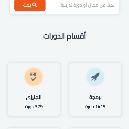
بحث
أقسام الدورات
برمجة
انجليزي
1415 دورة
379 دورة