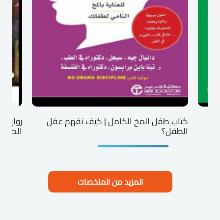
كتاب طفل المخ الكامل | كيف نفهم عقل
روايه ش
الطفل؟
الصمت
المزيد من الملخصات