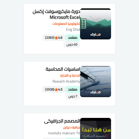
دورة مايكروسوفت إكسل
Microsoft Excel
تكنولوجيا المعلومات
Eng Dhul
معتمد
4.6
(2083)
40 درس
اساسيات المحاسبة
الادارة و التجارة
Rawash Academy
معتمد
4.5
(3508)
7 درس
المصمم الجرافيكي
جرافيك ديزاين
mostafa makram TV