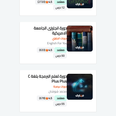
معتمد
4.5
(2720)
12 درس
دورة انجليزى الجامعة
الامريكية
دورات انجليزي
English For You
معتمد
4.5
(633)
50 درس
دورة تعلم البرمجة بلغة C
Plus Plus
دورات برمجة
محمد شوشان
معتمد
4.5
(678)
55 درس