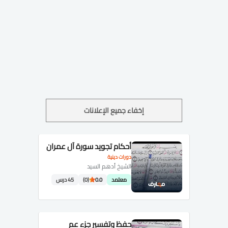
إخفاء جميع الإعلانات
أحكام تجويد سورة آل عمران
دورات دينية
الشيخ أدهم السيد
معتمد
0.0
(0)
45 درس
حفظ وتفسير جزء عم