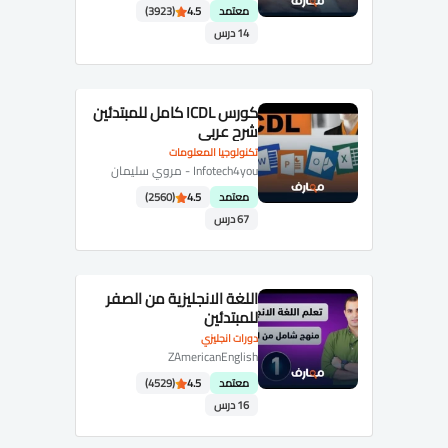
معتمد
4.5
(3923)
14 درس
كورس ICDL كامل للمبتدئين
شرح عربي
تكنولوجيا المعلومات
Infotech4you - مروي سليمان
معتمد
4.5
(2560)
67 درس
اللغة الانجليزية من الصفر
للمبتدئين
دورات انجليزي
ZAmericanEnglish
معتمد
4.5
(4529)
16 درس