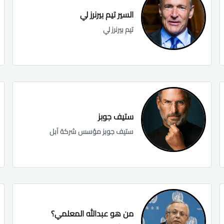
السير تيم بيرنرز لي
تيم بيرنرز لي
ستيف جوبز
ستيف جوبز مؤسس شركة آبل
من هو عبدالله المعلمي؟