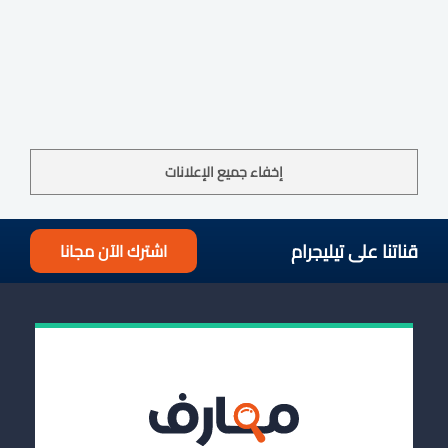
للحصول على المبلغ المناسب للزكاة الشرعية.
في حالة حساب حاسبة زكاة الذهب أو الفضة يجب أن
تكون قد بلغت النصاب، فماهو النصاب؟
نصاب الذهب لعيار 24 (85 جرام) أي يجب أن تمتلك 85
جرام من الذهب حتى تستطيع استخراج قيمة زكاة
للذهب
إخفاء جميع الإعلانات
ذهب عيار 21 نصابه 97 جرامًا
ذهب عيار 18 نصابه 113 جراما
قناتنا على تيليجرام
اشترك الآن مجانا
نصاب الفضة 595 جرام
تقدم حاسبة الزكاة مقدار 2.5 % من تسعير النصاب
في الوقت الحالي وقت إخراج الزكاة
ملحوظة: حتى تستطيع استخراج الزكاة للذهب
والفضة يجب أن يمر عليها حول كامل اي عام هجري
كام، وإذا كنت ترغب حساب السندات أو ما شابه عليك