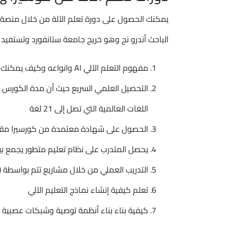
يمكنك الحصول على دورة تعلم الآلة من خلال منصة ك
الباحث أندرو نج وهو خريج جامعة ستانفورد وتستفيد م
مفهوم التعلم الآلي AI وانواعه وكيف يمكنك الاستفادة منه في الحياة اليومية
اللغات العالمية التي تصل إلى 21 لغة
الحصول على شهادة معتمدة من كورسيرا مقدمة
يحصل المتدرب على نظام تعليم متطور يجمع بي
التدريب العملي من خلال مشاريع تتم بواسطة (TensorFlow - NumPy - scikit-learn)
تعلم كيفية إنشاء نماذج التعليم الآلي
كيفية بناء بناء أنظمة توصية وشبكات عصبية 