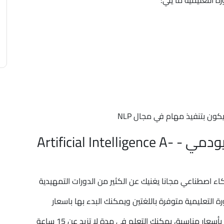
 التعليمية ما يلي:
كون بتنفيذ مهام في مجال NLP
دورات الذكاء الاصطناعي من يودمي - Artificial Intelligence A-
 اصطناعي مجانا يغنيك عن الكثير من الدورات التمهيدية
علك قادر على بدء مهامك في مجال AI الدورة التعليمية متوفرة باللغتين ويمكنك البدء بها باسعار
مخفضة كما يمكنك الحصول على الكثير من الدورات بأسعار مناسبة، يمكنك التعلم في مدة لا تزيد عن 15 ساعة