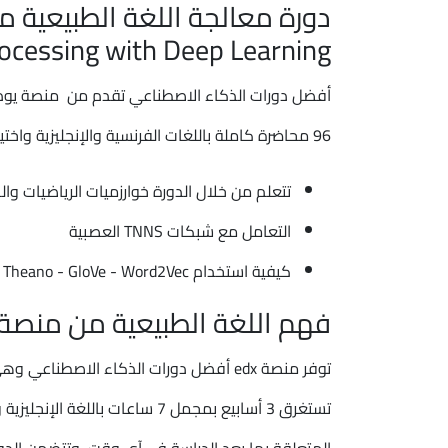
ocessing with Deep Learning):
96 محاضرة كاملة باللغات الفرنسية والإنجليزية واختيار اللغة المناسبة لك، تتعلم من خلال تلك الدورة ما يلي:
تتعلم من خلال الدورة خوارزميات الرياضيات وال
التعامل مع شبكات TNNS العصبية
كيفية استخدام Tensorflow - Theano - GloVe - Word2Vec
فهم اللغة الطبيعية من منصة edx:
توفر منصة edx أفضل دورات الذكاء الاص
تستغرق 3 أسابيع بمجمل 7 ساعات ب