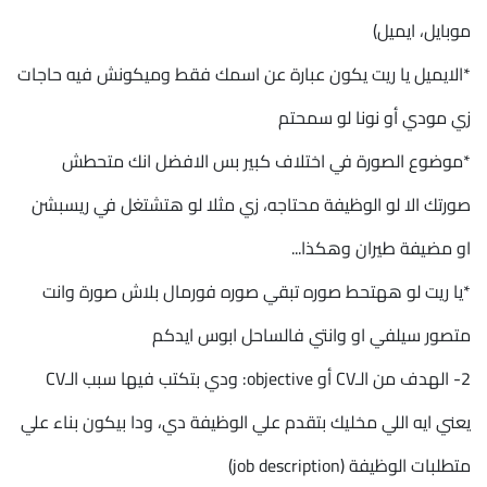
موبايل، ايميل)
*الايميل يا ريت يكون عبارة عن اسمك فقط وميكونش فيه حاجات
زي مودي أو نونا لو سمحتم
*موضوع الصورة في اختلاف كبير بس الافضل انك متحطش
صورتك الا لو الوظيفة محتاجه، زي مثلا لو هتشتغل في ريسبشن
او مضيفة طيران وهكذا...
*يا ريت لو ههتحط صوره تبقي صوره فورمال بلاش صورة وانت
متصور سيلفي او وانتي فالساحل ابوس ايدكم
2- الهدف من الـCV أو objective: ودي بتكتب فيها سبب الـCV
يعني ايه اللي مخليك بتقدم علي الوظيفة دي، ودا بيكون بناء علي
متطلبات الوظيفة (job description)