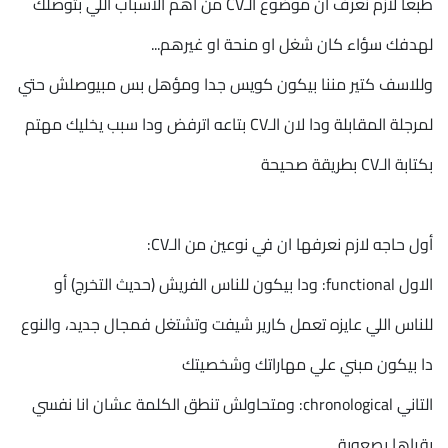
طبعا لازم نعرف ان موضوع الـCV من اهم الاسباب اللي بتوصلك
لهدفك سؤاء كان شغل او منحة او غيرهم...
وللاسف كتير مننا بيكون كويس جدا ومؤهل بس مبيوصلش حتي
لمرجلة المقابلة ودا لان الـCV بتاعه اترفض ودا سبب يخليك مهتم
بكتابة الـCV بطريقة صحيحة
أول حاجه لازم نعرفها ان في نوعين من الـCV:
الاول functional: ودا بيكون للناس الفريش (حديث التخرج) أو
للناس اللي عايزه تعمل كارير شيفت وتشتغل فمجال جديد، والنوع
دا بيكون مبني علي مهاراتك وشخصيتك
التاني chronological: ومتحاولش تنطق الكلمة عشان انا نفسي
بقراها بصعوبة