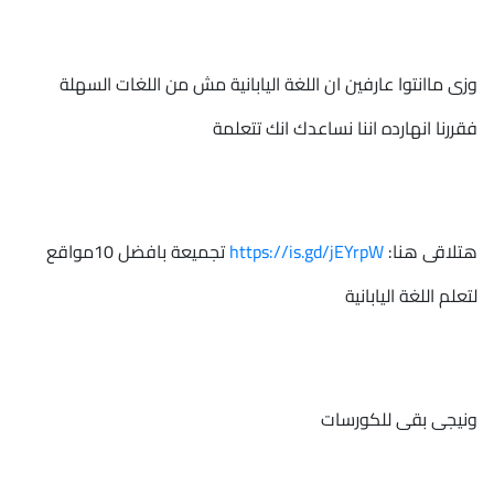
وزى ماانتوا عارفين ان اللغة اليابانية مش من اللغات السهلة
فقررنا انهارده اننا نساعدك انك تتعلمة
هتلاقى هنا:
https://is.gd/jEYrpW
تجميعة بافضل 10مواقع
لتعلم اللغة اليابانية
ونيجى بقى للكورسات