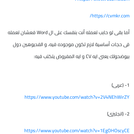
https://cvmkr.com/
أما بقى لو حابب تعمله أنت بنفسك على ال Word فعشان تعمله
فى حجات أساسية لازم تكون موجوده فيه، و الفديوهين دول
بيوضحولك يعنى ايه CV و ايه المفروض يتكتب فيه:
1- (عربى)
https://www.youtube.com/watch?v=2V4NEhWirZY
2- (انجليزى)
https://www.youtube.com/watch?v=1EgOHOscyCE