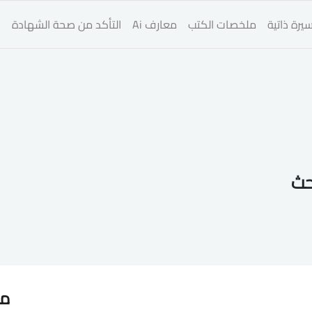
يرة ذاتية
ملخصات الكتب
معارف Ai
التأكد من صحة الشهادة
ا
حث
مق