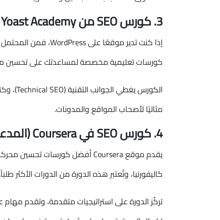
3. كورس SEO من Yoast Academy
كورسات تعليمية مخصصة لمساعدتك على تحسين موقع
الكورس يغ
مثاليًا لأصحاب المواقع والمدونات.
4. كورس SEO في Coursera (المدعوم من جامعة كاليفورنيا)
يقدم موقع Coursera أفضل كورسات 
كاليفورنيا، وتُعتبر هذه الدورة من الدورات الأكثر طلباً.
تركّز الدورة على استراتيجيات متقدمة، وتقدم مهام