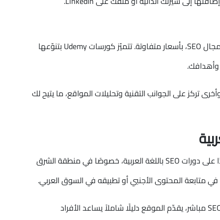
إلى سيرتك الذاتية أو ملفك على LinkedIn.
Udemy منصة شهيرة تحتوي على مئات الدورات في مجال SEO، بأسعار متفاوتة. تتميّز كورسات Udemy بتنوّعها
 وأهدافك.
 تركز على الجوانب التقنية وتحليلات المواقع، ما يتيح لك
رغم كثرة الكورسات العالمية، إلا أن هناك طلبًا متزايدًا على دورات SEO باللغة العربية، خصوصًا في منطقة الشرق
في متابعة المحتوى الأجنبي أو تطبيقه في السوق العربي.
هنا يأتي دور موقع نكتب لك. بدلاً من تقديم كورس SEO مباشر، يقدّم الموقع دليلًا شاملاً يساعد الأفراد