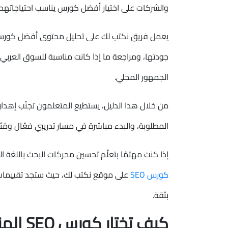
والشركات على اختيار أفضل كورس يناسب احتياجاتهم، 
يعمل فريق نكتب لك على تحليل محتوى أفضل كورسات 
جودتها، ومراجعة ما إذا كانت مناسبة للسوق العربي 
الجمهور المحلي.
من خلال هذا الدليل، يستطيع المتعلمون تجنّب إهدار
المطلوبة، والبدء مباشرة في مسار تدريبي فعّال ومُث
إذا كنت مهتمًا بتعلّم تحسين محركات البحث باللغة الع
كورس SEO
على موقع نكتب لك، حيث ستجد تقييمات ش
بثقة.
كيف تختار كورس SEO المناسب لك؟