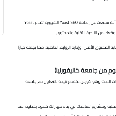
إذا كنت تدير موقعًا على WordPress، فمن المحتمل أنك سمعت عن إضافة Yoast SEO الشهيرة. تقدم Yoast
ك من الناحية التقنية والمحتوى.
طي الجوانب التقنية (Technical SEO)، وكتابة المحتوى الأمثل، وإدارة الروابط الداخلية، مما يجعله خيارًا
تحسين محركات البحث وهو كورس متقدم نتيجة بالتعاون مع جامعة
 عملية ومشاريع تساعدك في بناء مهاراتك خطوة بخطوة. عند