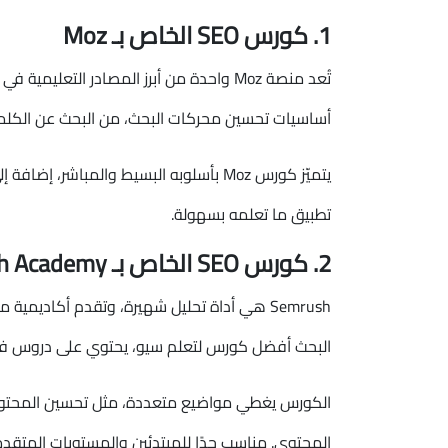
1. كورس SEO الخاص بـ Moz
أساسيات تحسين محركات البحث، من البحث عن الكلمات ا
يتميّز كورس Moz بأسلوبه البسيط والمباش
تطبيق ما تعلمه بسهولة.
2. كورس SEO الخاص بـ Semrush Academy
البحث أفضل كورس لتعلم سيو، يحتوي على دروس في
الكورس يغطي مواضيع متعددة، مثل تحسين المحتوى، ت
المحتوى. مناسب جدًا للمبتدئين والمستويات المتقد