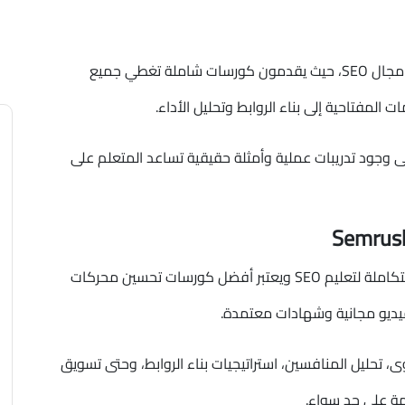
تُعد منصة Moz واحدة من أبرز المصادر التعليمية في مجال SEO، حيث يقدمون كورسات شاملة تغطي جميع
لمفتاحية إلى بناء الروابط وتحليل الأداء.
ر، إضافة إلى وجود تدريبات عملية وأمثلة حقيقية تساعد المتعلم على
Semrush هي أداة تحليل شهيرة، وتقدم أكاديمية متكاملة لتعليم SEO ويعتبر أفضل كورسات تحسين محركات
ديو مجانية وشهادات معتمدة.
حليل المنافسين، استراتيجيات بناء الروابط، وحتى تسويق
مة على حد سواء.