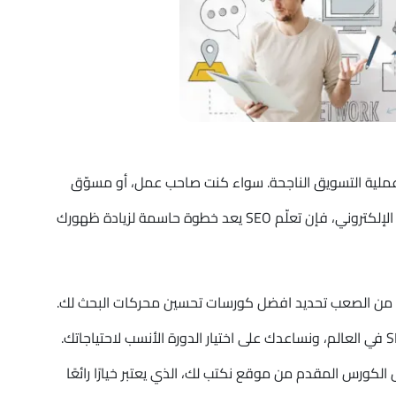
(SEO) جزءًا أساسيًا من عملية التسويق الناجحة. سواء كنت صاحب عمل، أو مسوّق
رقمي، أو حتى مبتدئ يرغب في دخول عالم التسويق الإلكتروني، فإن تعلّم SEO يعد خطوة حاسمة لزيادة ظهورك
ون من الصعب تحديد افضل كورسات تحسين محركات البحث لك.
في هذا المقال، سنستعرض معًا أفضل كورسات SEO في العالم، ونساعدك على اختيار الدورة الأنسب لاحتياجاتك.
ورس المقدم من موقع نكتب لك، الذي يعتبر خيارًا رائعًا