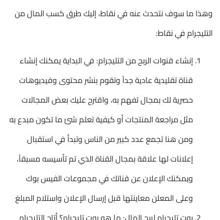
وهذا ما سوف نتحدث عنه في نقاط، إليك طرق كسب المال من
التليجرام في نقاط:
إنشاء قنوات الربح من التليجرام: في البداية يمكنك إنشاء
قناة تقليدية عادية جداً وتقوم بنشر محتوى وفيديوهات
حصرية لك بمجال تفهم به، واقترح عليك بعض المجالات
مثل مراجعة المنتجات أو كيفية تعلم شئ ما تكون مبدع به
ومن هنا تجمع عدد كبير من الناس وتبدأ في استقبال
إعلانات لها علاقة بمجال القناة الذي تم تأسيسه مسبقاً،
ويمكنك الإعلان عن قناتك في مجموعات الفيس بوك
وعلى المعلن معاينتها قبل إرسال الإعلان واستلام المبلغ
بوت تليجرام لربح المال: ما هو بوت تليجرام؟ أتاح التليجرام