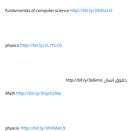
 fundamentas of computer science 
http://bit.ly/39dSsU5
 physics 
http://bit.ly/2L7FLCh
حقوق انسان 
http://bit.ly/3s6imlc
 Math 
http://bit.ly/3nymZRw
 physcis  
http://bit.ly/3hXMAC9