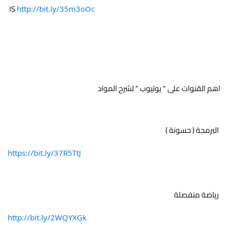
 IS 
http://bit.ly/35m3oOc
اهم القنوات على " يوتيوب " لشرح المواد 
 البرمجة ( حسونة ) 
https://bit.ly/37R5TtJ
 رياضة منفصلة 
http://bit.ly/2WQYXGk