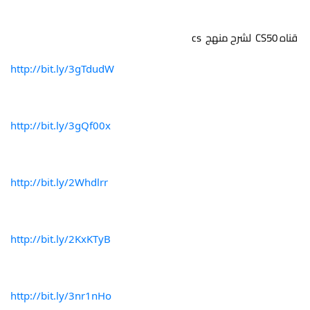
 قناه CS50  لشرح منهج  cs 
http://bit.ly/3gTdudW
http://bit.ly/3gQf00x
http://bit.ly/2Whdlrr
http://bit.ly/2KxKTyB
http://bit.ly/3nr1nHo