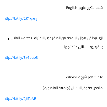
 قناه   لشرح منهج  English
http://bit.ly/2K1qanj
 ازى تبدا فى مجال البرمجه من الصفر حتى الاحتراف ( خطه + الماتريال  
والفيديوهات اللى هتحتاجها 
http://bit.ly/3r4buo3
ملفات pdf شرح وتلخيصات 
 ملخص حقوق الانسان ( جامعة المنصورة ) 
http://bit.ly/2JlTpAE