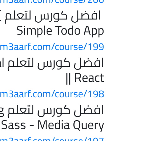
ا
Simple Todo App
m3aarf.com/course/199/
اف
|| React
m3aarf.com/course/198/
اف
 Sass - Media Query
m3aarf.com/course/197/