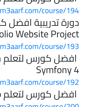
m3aarf.com/course/194/
olio Website Project
m3aarf.com/course/193/
ا
Symfony 4
m3aarf.com/course/192/
افضل كورس لتعلم React Crud App
m3aarf.com/course/200/