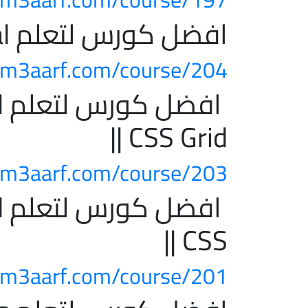
افضل كورس لتعلم Learn PHP Tutorial
m3aarf.com/course/204/
ا
|| CSS Grid
m3aarf.com/course/203/
ا
CSS ||
m3aarf.com/course/201/