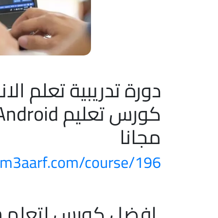
دورة تدريبية تعلم الان
مجانا
m3aarf.com/course/196/
افضل كورس لتعلم PHP REST API From