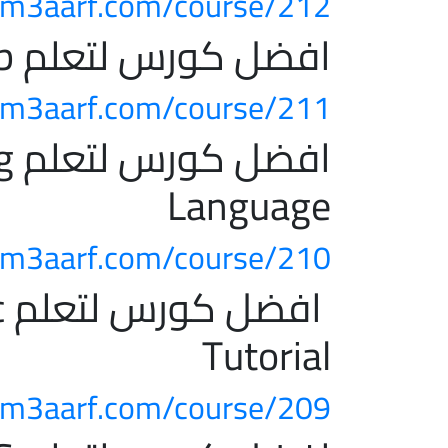
m3aarf.com/course/212/
افضل كورس لتعلم Different In Web
m3aarf.com/course/211/
اف
Language
m3aarf.com/course/210/
ا
Tutorial
m3aarf.com/course/209/