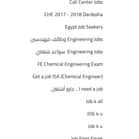
Call Center Jobs
CHE 2017 - 2018 Dardasha
Egypt Job Seekers
‎Engineering Jobs وظائف مهندسين‎
‎Engineering Jobs سواعد شغلني‎
FE Chemical Engineering Exam
Get a job ISA (Chemical Engineer)
‎I need a job .. عاوز أشتغل‎
Job 4 all
JOb 4 u
Job 4 u
Job Alert Egypt