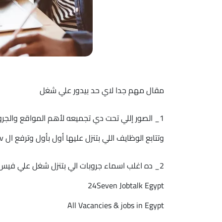
مقال مهم جدا لاي حد بيدور علي شغل
1_ الصور إللي تحت دي تجميعه لأهم المواقع والج
وتتابع الوظايف اللي بتنزل عليها أول بأول وترفع ال cv
2_ ده اغلب اسماء جروبات الي بتنزل شغل علي فيس بوك ابحثوا عنهم وتابعوا الوظايف إللي بتنزل عليهم
24Seven Jobtalk Egypt
All Vacancies & jobs in Egypt