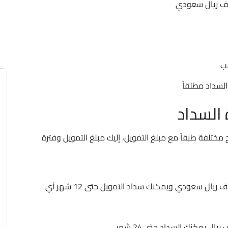
ب
السداد مطلقاً
 السداد
صول على القرض وسداده طبقاً ل 4 شرائح مختلفة طبقاً مع مبلغ التمويل، إليك مبلغ التمويل وفترة
إذا كان مبلغ التمويل يبدأ من 3000 إلى 10 آلاف ريال سعودي ويمكنك سداد التمويل حتى 12 شهر آي