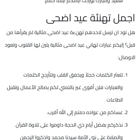
سعيد ومبارك بوركت أيامكم أينما كنتم.
اجمل تهنئة عيد اضحى
هل تود ان ترسل لاحدهم تهنءة عيد اضحى مثالية لم يقرأها من
قبل؟ إليكم عبارات تهاني عيد اضحى مثالية يلين لها القلوب وتعود
الاوصال:
تتعثر الكلمات خجلاً ويخفق القلب وتتأرجح الكلمات
والعبارات فلن أقوى غير بالتمني لكم بصالح الأعمال وتقبل
الطاعات
عساكم من عواده دمتم إلى الله أقرب.
نذكركم بفضل أيام ذي الحجة داوموا على تلاوة القرآن
والصلاة على نبي الأمة سيدنا محمد واذكروا الرحمن