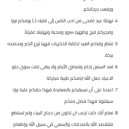
ورفعت درجاتكم.
تهنئة عيد اضحى من احب الناس إلى قلبك (..) يومكم نورا
وفجركم فرج وظهره سرور ومحبة ونهايته غفراناً.
ننتظر واياكم العيد لكتابة الذكريات فهيا نزرع الخير ونحصده
بركة.
تعد السنين زحام وتمضي الأيام ولا يبقى لمت سوى حلو
الاعياد جعل الله ايامكم طيبة مباركة
اعتدنا على أن نسبقكم بالمعايدة فهذا حقكم علينا وإذ
سبقتونا فهذا فضل منكم.
نعلم أنك كنت ترغب ان تكون من حجاج البيت ولم تستطع
فلتقصد الله بالصدقات والسعي في سبيل الله وإطعام