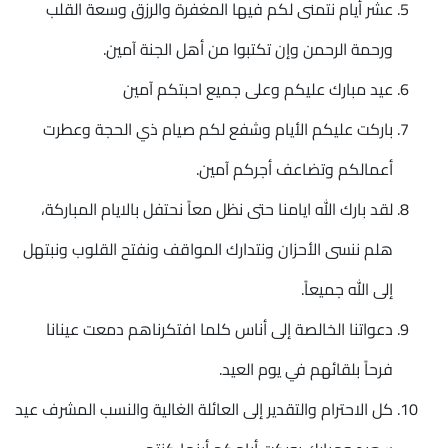
عشر أيام نتمنى لكم فيها المغفرة والرزق وسعة القلب
ورحمة الرحمن وإن تكتبوا من أهل الجنة آمين.
عيد مبارك عليكم وعلى جميع احبتكم آمين
باركت عليكم الأيام وشفع لكم صيام ذي الحجة وعطرت
أعمالكم وتضاعف أجركم آمين.
لقد بارك الله ايامنا حتى نظل معاً نحتفل بالايام المباركة،
هلم ننسى الأحزان ونتدارك المواقف ونفتح القلوب ونبتهل
إلى الله جميعاً.
دعواتنا الخالصة إلى أناس كلما افتكرناهم دمعت عينانا
فرحاً بلقائهم في يوم العيد.
كل الاحترام والتقدير إلى العائلة الغالية والنسب المشرف عيد