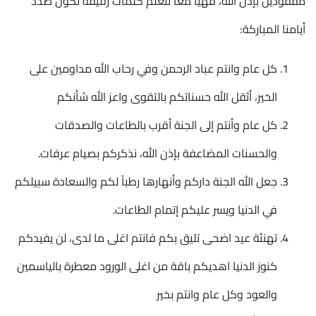
مفقودين بإذن الله، فهيا معاً نتعلم كلمات رقيقة تكون صدد
أيامنا المباركة:
كل عام وانتم عباد الرحمن وفي رحاب الله مداومين على
الخير، أثقل الله حسناتكم بالتقوى واعز الله شأنكم
كل عام وأنتم إلى الجنة أقرب بالطاعات والصدقات
والحسنات المضاعفة بإذن الله، نذكركم بصيام عرفات.
جعل الله الجنة داركم وأنهارها رطباً لكم والسعادة سبيلكم
في الدنيا ويسر عليكم إتمام الطاعات.
تهنئة عيد اضحى تليق بكم فانتم اغلى ما لدى، لن يفيدكم
كنوز الدنيا اهديكم باقة من اغلى الورود معطرة بالياسمين
والعود وكل عام وانتم بخير