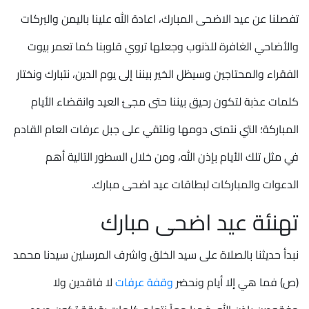
تفصلنا عن عيد الاضحى المبارك، اعادة الله علينا باليمن والبركات
والأضاحي الغافرة للذنوب وجعلها تروي قلوبنا كما تعمر بيوت
الفقراء والمحتاجين وسيظل الخير بيننا إلى يوم الدين، نتبارك ونختار
كلمات عذبة لتكون رحيق بيننا حتى مجئ العيد وانقضاء الأيام
المباركة؛ التي نتمنى دومها ونلتقي على جبل عرفات العام القادم
في مثل تلك الأيام بإذن الله، ومن خلال السطور التالية أهم
الدعوات والمباركات لبطاقات عيد اضحى مبارك.
تهنئة عيد اضحى مبارك
نبدأ حديثنا بالصلاة على سيد الخلق واشرف المرسلين سيدنا محمد
(ص) فما هي إلا أيام ونحضر
وقفة عرفات
لا فاقدين ولا