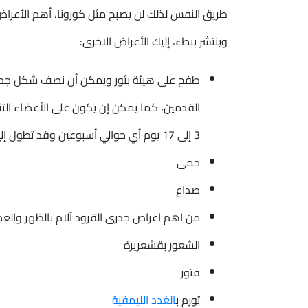
طريق النفس لذلك لن يصبح مثل كورونا، أهم الأعر
وينتشر ببطء، إليك الأعراض الاخرى:
طفح على هيئة بثور ويمكن أن نصف شكل جدري 
القدمين، كما يمكن إن يكون على الأعضاء التن
3 إلى 17 يوم أي حوالي أسبوعين وقد تطول إلى شهر كامل
حمى
صداع
من اهم اعراض جدرى القرود آلام بالظهر وال
الشعور بقشعريرة
فتور
تورم ب
الغدد الليمفية