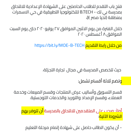
فتح باب التقدم للطلاب الحاصلين على الشهادة الإعدادية للالتحاق 
بمدرسة بي تك - B.TECH للتكنولوجيا التطبيقية في حي الاسمرات 
بمنطقة (تحيا مصر ٤)،  
خلال الفترة من يوم الاثنين الموافق ٢٧ يوليو ٢٠٢٠ حتى يوم السبت 
الموافق ٨ أغسطس ٢٠٢٠ 
من خلال رابط التقديم
https://bit.ly/MOE-B-TECH
 حيث تتخصص المدرسة في مجال  تجارة التجزئة، 
وتضم ثلاثة أقسام تشمل: 
قسم التسويق وأساليب عرض المنتجات وقسم المبيعات وخدمة 
العملاء، وقسم الإمداد والتوريد والخدمات اللوجستية. 
أولاً: ويجب على المتقدمين للالتحاق بالمدرسة 
أن تتوفر بهم 
الشروط الآتية:
- أن يكون الطالب حاصل على شهادة إتمام مرحلة التعليم 