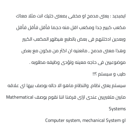
ايمبديد : يعنى مدمج او مخفى بمعنى خليك انت مثلا معاك
مكعب كبيير جدا ومكعب اقل منه حجما فأقل فأقل فأقل
وبعدين ادخلتهم فى بعض بالطبع هيظهر المكعب الكبير
وهذا معنى مدمج , مانعنيه ان اكثر من مكون مع بعض
موضوعيين فى حاجه معينه وتؤدى وظيفه مطلوبه .
طيب و سيستم ؟!!
سيستم يعنى نظام, والنظام ماهو الا حاله بوصف بيها اى علاقه
مابين متغيريين عندى ازاى فرضنا اننا نقوم بوصف Mathematical
Systems
او Computer system, mechanical System