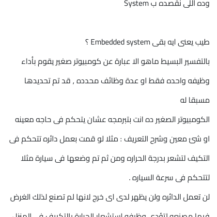
وده اللى نقصده ب System
طيب يعنى ايه بقى Embedded system ؟
بالتفسير البسيط ماهو الا عبارة عن كومبيوتر صغير يقوم بأداء
وظيفه واحده فقط او عدة وظائف محدده , قد تم تحديدها
مسبقا له
الكومبيوتر الصغير ده انت بتبرمجه عشان يتحكم فى حاجه معينه
او شئ معين وشرح التعريف : مثلا لو قمت بعمل دائره تتحكم فى
التكيف لتشعر بدرجة الحراره ومن ثم تم وضعها فى سيارة مثلا
لتتحكم فى سرعة السياره .
لن تعمل الدائره ولن يظهر لدى اى خرج لانها لم تصنع لذلك الغرض
فيها مصنعه لتؤدى وظيفه استشعار الحرارة بالتكييف فى المنزل