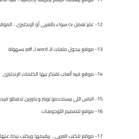
12- عايز تعمل cv سواء بالعربى أو الإنجليزى .. الموقع دا بيساعدك تعمله بسهولة
13- موقع بيحول ملفات الـ word لـ pdf بسهولة
14- موقع فيه ألعاب تفتكر بيها الكلمات الإنجليزى
15- الناس اللى بيستخدمو تويتر وعاوزين تحفظو فيديوهات من عليه colonthree
16- موقع لتصميم اللوجوهات
17- موقع للكتب العربى .. بيقيمها ويكتب نبذة عنها