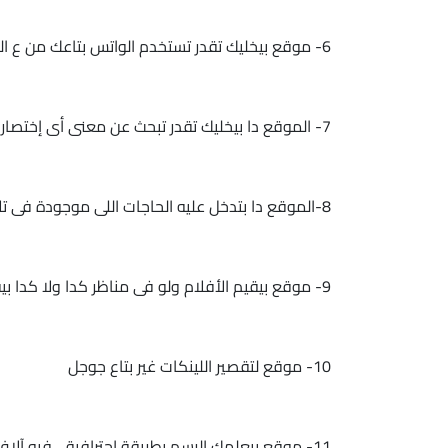
6- موقع بيخليك تقدر تستخدم الواتس بتاعك من ع الجهاز او اللاب توب
7- الموقع دا بيخليك تقدر تبحث عن معنى أى إختصار بسهولة بما ان الإنجليزى مليان إختصارات وكداهون ..
8-الموقع دا بتدخل عليه الحاجات اللى موجودة فى تلاجتك وهوا يقولك تطبخو ايه لو محتار/ة :
9- موقع بيقيم الأفلام ولو فى مناظر كدا ولا كدا بيقولك
10- موقع لتقصير اللينكات غير بتاع جوجل
11- موقع بيعلمك الرسم بطريقة إحترافية .. فيه آلاف الدروس من رسومات كرتونية .. لرسوم واقعية