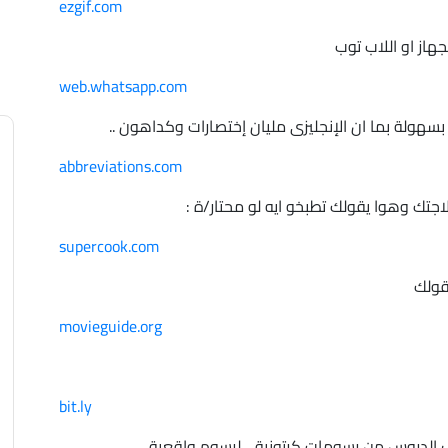
ezgif.com
web.whatsapp.com
abbreviations.com
supercook.com
movieguide.org
bit.ly