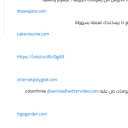
drawspace.com
cakeresume.com
https://lnkd.in/dSrDgAR
internetpolyglot.com
downloadtwittervideo.com
logogarden.com