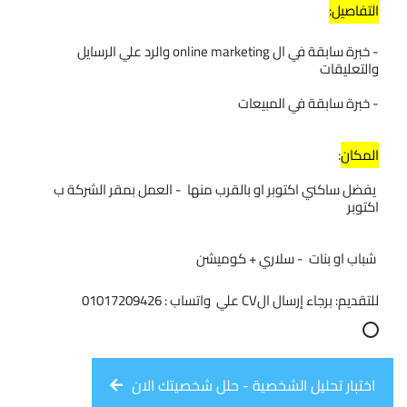
التفاصيل:
- خبرة سابقة في ال online marketing والرد علي الرسايل 
والتعليقات
- خبرة سابقة في المبيعات  
المكان
:
 يفضل ساكني اكتوبر او بالقرب منها  - العمل بمقر الشركة ب 
اكتوبر  
 شباب او بنات  - سلاري + كوميشن
للتقديم: برجاء إرسال الCV علي  واتساب : 01017209426
اختبار تحليل الشخصية - حلل شخصيتك الان