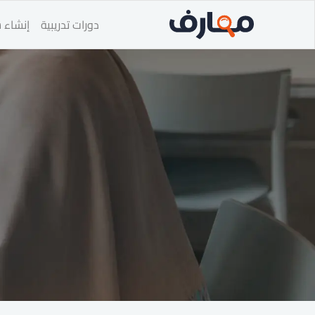
دورات تدريبية
إنشاء س