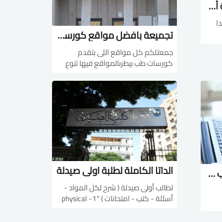
دورة فى الأسعافات الأولية أونلاين وبشهادة مقدمة من منصة ادراك لكلية تمريض
ا
تجميعة بافضل مواقع كورسات طب بيطرى
ة
جمعتلكم كل مواقع اللى بتقدم
اية
كورسات طب بيطرىالمواقع فيها تنوع
تعلم
فى كل التخصصاتاول موقع و هو
ت
المفضل بالنسبالى
"veritasdvm"الموقع فيه كورسات
مجانى بس عددهم قليل و الباقى
مدفوع فى تخصصات مختلفة Avian
Bovine...
الداتا الكاملة لطلبة اولى صيدلة
تجميعة لطلاب وخريجى طب من ملخصات ومراجعات وامتحانات وفيديوهات
لطالب أولى صيدلة ( شرح لكل المواد -
أسئلة - كتب - امتحانات ) "1- physical
chemistry- lectures
ت +
http://bit.ly/2X8GZPK - books