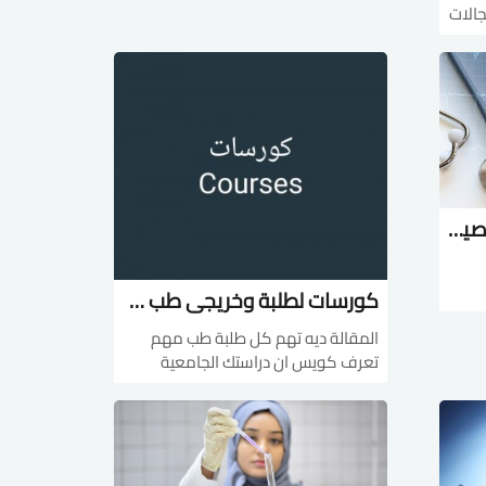
بنظام...
 أفضل مجالات
:المكتبة : قراءة وتحميل كتاب Grays
Ana
الدليل الشامل لطلبة طب وصيدلية و تمريض لاكثر من 100 كوررس مجانى
كورسات لطلبة وخريجى طب مقدمة من اشهر جامعات العالم
جى
المقالة ديه تهم كل طلبة طب مهم
ان والتمريض والصيدلية
تعرف كويس ان دراستك الجامعية
لوحدها من كفاية عشان تقدر تسبق
غيرك وتطور مهاراتك جمعتلك شوية
قنوات عليهم كورسات اكتر من رائعة
من مختصصين ومن جامعات عالمية 1-
كورسا...