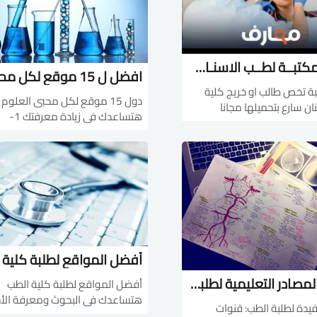
افضل مكتبــة لطــب الاسنـان بحجـم 40 جيجا
ة تخص طالب او خريج كلية
دول 15 موقع لكل محبى العلوم
ن سارع بتحميلها مجانا
هتساعدك فى زيادة معرفتك 1-
الآن من جوجل درايف
Howstuffworks
ttp://www.howstuffworks.com/
2- Nasa http://www.nasa.gov/
___ 3- Discovery
p://www.discovery.com/ ___ 4-
Livesci...
افضل المصادر التعليمية لطلبة الطب وطب الاسنان والتمريض والصيدلية
أفضل المواقع لطلبة كلية الطب
هتساعدك فى البحوث ومعرفة الأخب
يدة لطلبة الطب: قنوات