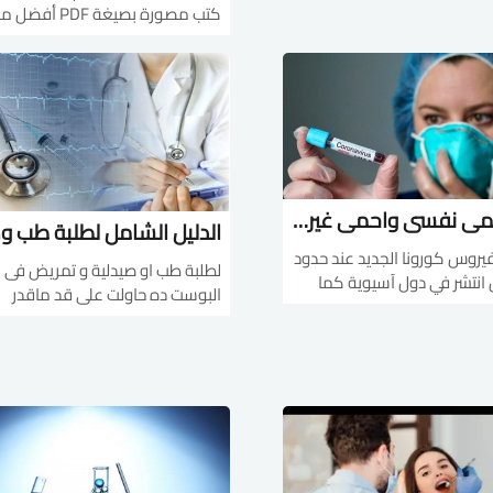
كتب مصورة بصيغة PDF
Favoriteshttps://www.ude
في 
ome-remedies/- Le
tomy Review - Abrahams, Peter
H.: https://download-health-
medicine-pdf-ebook...
ازاى احمى نفسى واحمى غيرى من مرض الكرونا؟
يروس كورونا الجديد عند حدود
لطلبة طب او صيدلية و تمريض فى
 انتشر في دول آسيوية كما
البوست ده حاولت على قد ماقدر
الولايات المتحدة، فكيف تقي
اجمعلكم افضل المواقع والكتب
هذا الفيروس الذي يؤدي
والكورسات المختصة لطلبة او خري
أحيانا إلى الموت؟ لحسن الحظ لم تسجل
الطب وطب الاسن
ي إصابة بال...
1_هتلاقى هنا: [هنا] اكتر من 500...