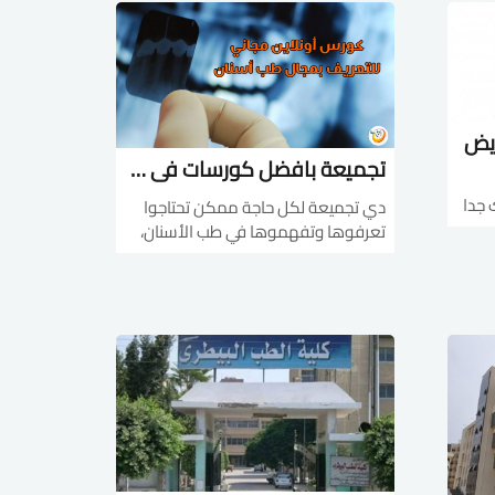
فرقه
http://bit.ly/2X6aXUU - Questions
ة
&amp; revision
http://bit.ly/3odGH68 - ov...
ريض
تجميعة بافضل كورسات في طب الأسنان
 جدا
دي تجميعة لكل حاجة ممكن تحتاجوا
ت
تعرفوها وتفهموها في طب الأسنان،
https://goo.gl/وده بقي
تقدروا تدخلوا دلوقتي وتشوفوها
وتذاكروا وتفهموا مجانًا - كورس طب
للمسعفينhttps://goo.gl/qlXOCGوده
الأسنان من هنا
https://goo.gl/gEu6RD- تركيبات
الأسنان المتحركة من هنا ht...