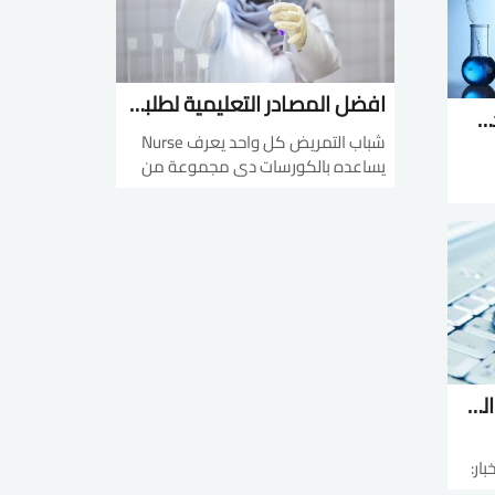
افضل المصادر التعليمية لطلبة تمريض
افضل ل 15 موقع لكل محبى العلوم
شباب التمريض كل واحد يعرف Nurse
يساعده بالكورسات دى مجموعة من
الكورسات باللغتين العربية والإنجليزية :
الأول مكافحة العدوى بالمنشآت
h
الصحية :
___ 
https://www.rwaq.org/courses/infec
tion-control-arabic...
htt
أفضل المواقع لطلبة كلية الطب
ار:
ساعد صاحبك الدكتور وعرفه بحوالى 20