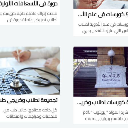
افضل 5 كورسات في علم الأدوية لطلاب صيدلة مقدمة من منصة alison
منصة إدراك عاملة حاجة كويسة جد
لطلاب تمريض عاملة دورة فى
 5 كورسات في علم الأدوية لطلاب
الأسعافات الأولية أونلاين وبشهاد
لة الناس اللي عايزه تشتغل بدري
كمان وأنت قاعد فى البيت كل الحك
 نفسها لازم تشوف
وصلت نت وجهاز كمبيوتر واتعلم هت
الكورسات دي 1- دبلومة في
فى الدورة دى :- تعريف الإسعافا
p
الأول...
technicianhttps://alison.co
diploma-in-pharmacy-technician2-
تجميعة كورسات لطلاب وخريجى كلية علوم يويتوب و pdf
كل حاجه محتاجها طالب طب من
تجميعة لشرح المواد " يويتوب " ,pdf
ملخصات ومراجعات وامتحانات
هتفيدكم جداقسم بيولوجىmicro
وفيديوهات1️⃣ مذكرات الامتحانا
biology http://bit.ly/35xG40ebatany