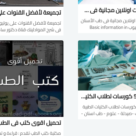
كورسات اونلاين مجانية فى طب الأسنان على اليوتيوب
ونلاين مجانية فى طب الأسنان
تجميعة لأفضل القنوات على يوتي
على اليوتيوب Basic information in
فى شرح الموادلينك قناة دكتور سا
Operative dentis
غازي( علامة مميزة في التشريح)
1https://youtu.be/yhx
هتفيدك في الاناتومي في اولي
والماسل تيست في
2https://youtu.be/L51krD
تانيةt.ly/2lWmHK9
tal compos
الهستولوجي لدكتورة جيهان...
1https://y
افضل 5 كورسات لطلاب الكليات الطبية مجانا
فضل 5 كورسات لطلاب الكليات الطبية
 -صيدلة - علوم - طب اسنان -
 - تمريض -علاج طبيعي-
تحميل اقوى كتب فى الطب
Home Health &amp
مكتبة كتب الطب تقدم : ق
Remedies: E