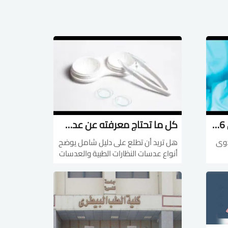
أساسيات مكافحة العدوى 2026 | دليلك لحماية بيئة العمل من الأمراض
كل ما تحتاج معرفته عن عدسات النظارات الطبية واللاصقة
دوى
هل تريد أن تطلع على دليل شامل يوضح
أنواع عدسات النظارات الطبية والعدسات
اللاصقة، الفرق بينهما، وكيف تختار
العدسة المناسبة للحفاظ على صحة
العين وجودة الرؤية؟ إليك ذلك عبر منصة
معارف!