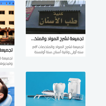
http://bit.ly/383zn6tقناة Sameh
hemistry
Ghazy فى شرح Anatomy
computer
http://bit.ly/3oRomfa قناه Mahmoud
0cenglish
Al Ankily...
http://bit...
تجميعة لشرح المواد والملخصات pdf لسنه أولى وتانية طب أسنان
تجميعة لشرح المواد والملخصات pdf
سنه أولى وتانية أسنان سنة أولىسنة
2021ملفات القصر العينىAnatomy
http://bit.ly/37iR56MBio chemistry
وفيديوها
http://bit.ly/37hGzg2Dentition
الكلية- ش
http://bit.ly/3nzosrPhistology http:/...
شرح اخر فسي