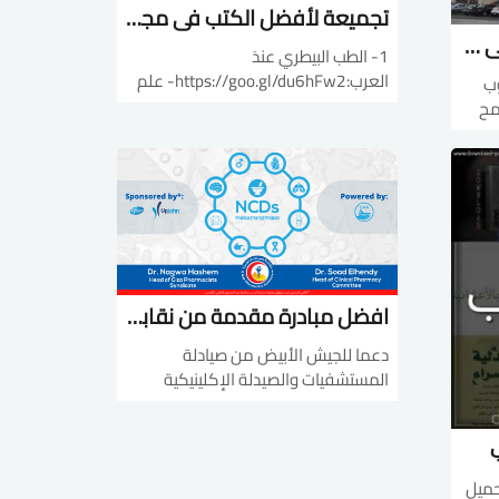
تجميعة لأفضل الكتب فى مجال الطب البيطرى
تجميعة لأفضل القنوات على اليوتيوب فى مجال العلاج الطبيعى
1- الطب البيطري عندَ
العرب:https://goo.gl/du6hFw2- علم
وب
وظائف
مح
الأعضاء:https://goo.gl/MUxc2I3-
دليل الكشف البيطري على
اللحوم:https://goo.gl/pfczwA4-
الدواجن, رعاية- تغذية -
https://biلينك شرح
علاج:https://goo.gl/uaKHtT5-...
افضل مبادرة مقدمة من نقابة الصيادلة لتعلم العلاجيات الدوائية (الفارماكوثيرابي) مجانا
دعما للجيش الأبيض من صيادلة
المستشفيات والصيدلة الإكلينيكية
تقدم نقابة صيادلة الجيزة برعاية قطاع
أبجون بشركة فايزر برنامج: NCDs Non-
Communicable Diseases
Pharmacotherapy Program البرنامج
راءة و تحميل