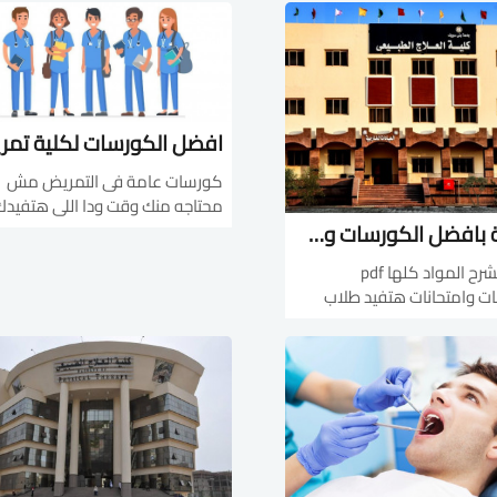
اسئلة الشفوي ملزمه امتحانات ال
http://bit.ly/3by0cmKc
الاولى http://bit.ly/3rfiezl مذكر
http://bit.ly/39hMUrq
امتحانات القصر العيني
http://bit.ly/3q7te
http://bit.ly/3h98AJV...
افضل الكورسات لكلية تم
كورسات عامة فى التمريض مش
محتاجه منك وقت ودا اللى هتفيدك
تجميعة بافضل الكورسات وشرح المواد pdf وفيديوهات وامتحانات لطلاب وخريجى علاج طبيعى
فى شغلك بجانب العملى - اساسيا
التمريضUqIgIi
تجميعة لشرح المواد كلها pdf
لينك المهارات الاحترافيه
ت وامتحانات هتفيد طلاب
رح اناتومى
كمان كورس الكل...
http://bit.ly/2WQqyaK- شرح اخر
اناتومى https://bit.ly/3nWdz3h- شرح
فسيولوجى http://bit.ly/2WNmgB1-
ولوجى https...