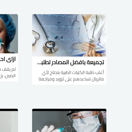
my.com/h
مبسطه.. علي يد مجموعة من أكبر
arn CP...
دكاترة الفارما كولوجي في كلية طب
القصر القصر العيني .الكو...
تجميعة بافضل المصادر لطلبة طب وتمريض
لم يقف ف
أغلب طلبة الكليات الطبية بتحتاج لأي
الصين، بل
ماتريال تساعدهم على تزويد ومراجعة
وصل إلى 
المواد العلمية المختلفة فهنا هتلاقي
نفسك شر 
أشهر التطبيقات لطلبة الطب
https://elmuntafabeh.com/apps-
حتى الآن أ
for-medical-students-on-andr&h...