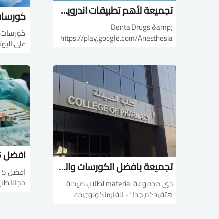
تجميعة لأهم تطبيقات اندرويد طب أسنان
Denta Drugs &amp;
كورسات ا
Anesthesia‏https://play.google.com/
store/apps/detailsDentaltownيعتبر
try *Part
تطبيق Dentaltown مجتمعًا افتراضيًا
nHW7E6Ck
لأطباء الأسنان وطلاب طب الأسنان في
Part
جميع أنحاء العالم، حيث يتيح لهم الاطلاع
qoB0sDen
عل...
ite *Part
outu.be...
تجميعة بافضل الكورسات والماتريال لطلاب صيدلة
ا
مجانا طب
دي مجموعة material لطلاب صيدلة
طب بيطري
هتفيدكم جدا1- الفارماكولوجيده
; Herbal
كورس كامل اون لاين لشرح
ssential
الفارماكولوجي بطريقة شيقة و