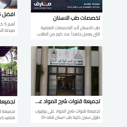
تخصصات طب الاسنان
أهم
طب الاسنان أحد التخصصات العلمية
صيد
التي يعمل جاهداً عدد كبير من الطلاب
وتطور من
للالتحاق به، يتضمن طب اسنان الكثير من
التخصصات التي يمكنك الدراسة بها و
harmacy
m/course/
كور...
تجميعة قنوات شرح المواد على يوتيوب لكلية طب اسنان
تجميعة قنوات شرح المواد على يوتيوب
طول سنين كلية طب اسنان قناه Dr
khaled el mosalmy فى شرح Histology