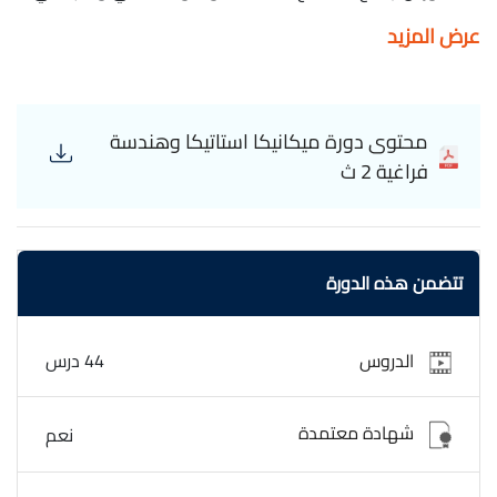
اولي اعدادي تانية اعدادي تالته اعدادي اولى ثانوي تانية ثانوية
عرض المزيد
تالته ثانوية بجودة عالية يلا نفهم math Mechanics (statics and
space engineering) 2s
محتوى دورة ميكانيكا استاتيكا وهندسة
فراغية 2 ث
تتضمن هذه الدورة
الدروس
44 درس
شهادة معتمدة
نعم