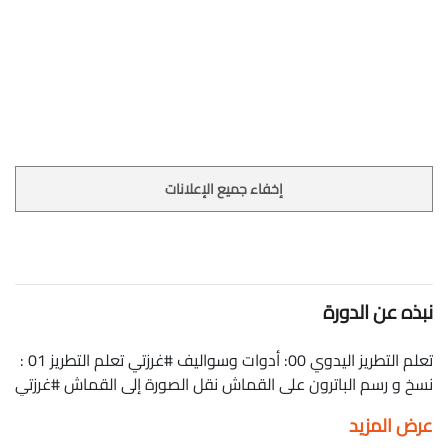
إخفاء جميع الإعلانات
نبذه عن الدورة
تعلم التطريز اليدوي 00: أدوات وسواليف #غرزتي تعلم التطريز 01 :
نسخ و رسم الباترون على القماش نقل الصورة إلى القماش #غرزتي
الغرز المسطحة: السراجة runing-stitch والسراجة الخلفية
عرض المزيد
backstitch والفرع البسيط Stem-stitch #غرزتي تعرف على التطريز: