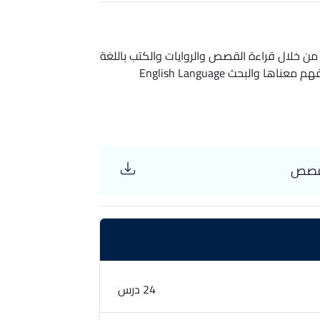
أ من خلال قراءة القصص والروايات والكتب باللغة
الانجليزية وذلك من خلال التعرف على الكلمات الجديدة وفهم معناها والبحث English Language
 قصص
24 درس