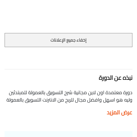
إخفاء جميع الإعلانات
نبذه عن الدورة
دورة معتمدة اون لاين مجانية شرح التسويق بالعمولة للمبتدئين
وليه هو اسهل وافضل مجال للربح من الانترنت التسويق بالعمولة
هو عندما تُحيل شخصًا ما إلى منتج أو خدمة عبر الإنترنت باستخدام
عرض المزيد
رابط فريد (خاص بك)، وإذا أجرى هذا الشخص عملية شراء من خلال
الرابط الخاص بك، فإنك تحصل على عمولة مالية نتيجة عملية
الشراء. بصفتك مسوقًا بالعمولة، أنت تعتبر بمثابة شريك ومسؤول
عن التسويق للمنتجات الخاصة بالشركة التي تشترك بها ... Mostafa