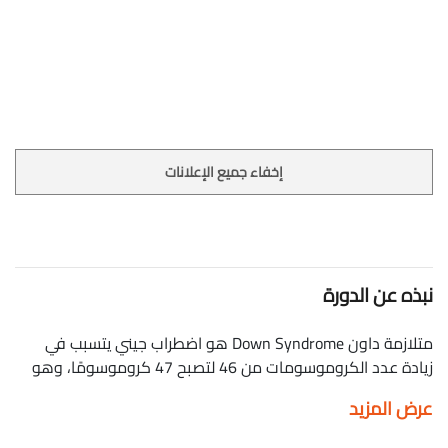
إخفاء جميع الإعلانات
نبذه عن الدورة
متلازمة داون Down Syndrome هو اضطراب جيني يتسبب في
زيادة عدد الكروموسومات من 46 لتصبح 47 كروموسومًا، وهو
يختلف من طفل إلى أخر ، في هذه الدورة سوف تتعرف أكثر عن
عرض المزيد
متلازمة داون. طب Fire Down Syndrome