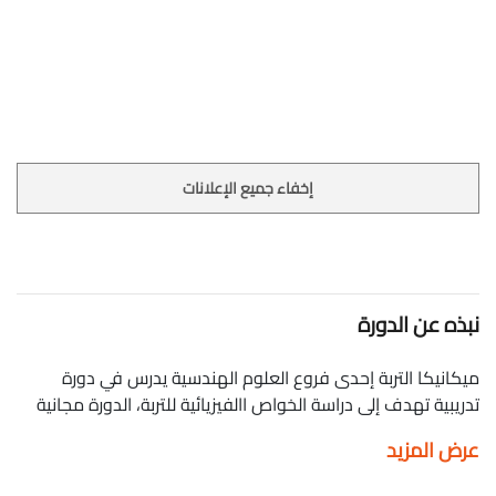
إخفاء جميع الإعلانات
نبذه عن الدورة
ميكانيكا التربة إحدى فروع العلوم الهندسية يدرس في دورة
تدريبية تهدف إلى دراسة الخواص االفيزيائية للتربة، الدورة مجانية
ومعتمدة بشهادة لكل الطلاب راغبين التفوق في رحلة دراستهم
عرض المزيد
بالهندسة Soil Mechanics Lectures