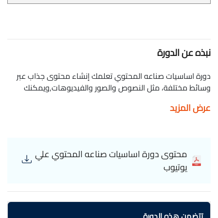
نبذه عن الدورة
دورة اساسيات صناعه المحتوي تعلمك إنشاء محتوى جذاب عبر
وسائط مختلفة، مثل النصوص والصور والفيديوهات,ويمكنك
كورس اساسيات صناعه المحتوي من تطوير مهارات التواصل
عرض المزيد
,الدورة مجانية وبشهادة معتمدة. Haytham Hassan هيثم حسن
The basics of creating content on YouTube
محتوى دورة اساسيات صناعه المحتوي علي
يوتيوب
تتضمن هذه الدورة