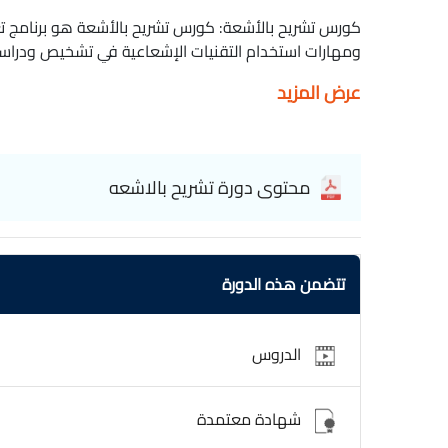
كورس تشريح بالأشعة: كورس تشريح بالأشعة هو برنامج ت
ومهارات استخدام التقنيات الإشعاعية في تشخيص ودراسة
الكورس دروسًا وتدريبات عملية تركز على تحليل الصور الإ
عرض المزيد
السينية والتصوير بالرنين المغناطيسي والتصوير بالمقطع
بأساسيات التقنيات الإشعاعية ومبادئ عملها. ستتعلم كيفي
للحصول على صور ذات جودة عالية وتفسيرها بشكل صحيح.
وكيفية استخدامها لتصوير هياكل العظام والأنسجة الناعم
محتوى دورة تشريح بالاشعه
تحليل الصور الإشعاعية وتفسيرها. ستتعلم كيفية التعر
والأنسجة والأعضاء، وكيفية استخدام الصور للتشخيص ا
تجهيز المشاركين بالمعرفة والمهارات اللازمة لتحليل وت
فهم عميق للهيكل الداخلي للجسم وقدرة على التعامل مع 
تتضمن هذه الدورة
التقنيات الإشعاعية. التصوير الطبي بالرنين المغناطيسي والأشعة الم
الدروس
شهادة معتمدة