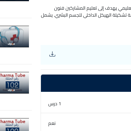
عليمي يهدف إلى تعليم المشاركين فنون
 تشكيلة الهيكل الداخلي للجسم البشري. يشمل
شعاعية المحصلة من التقنيات مثل الأشعة
 المستعرض. ستبدأ الدروس بتعريف المشاركين
ة التعامل مع الأجهزة وتنفيذ الإجراءات اللازمة
 ستتعرف على تقنيات التصوير المختلفة
ة بدقة. بالإضافة إلى ذلك، ستركز الدروس على
ف على التغيرات والتشوهات في الهيكل العظمي
لدقيق للأمراض والإصابات. هدف الكورس هو
فسير الصور الإشعاعية بشكل فعال. سيكون لديك
التحديات التشريحية المختلفة باستخدام
قطعيه X-ray anatomy
1 درس
نعم