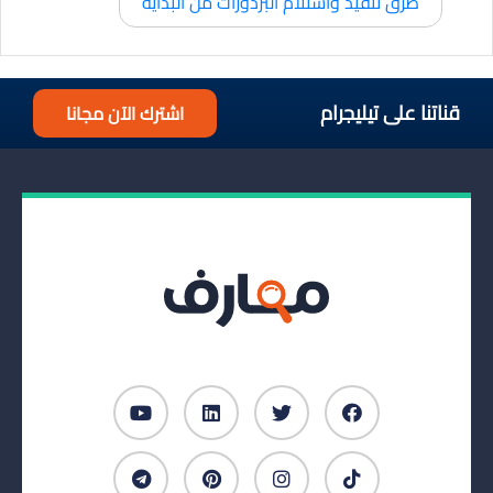
طرق تنفيذ واستلام البردورات من البداية
قناتنا على تيليجرام
اشترك الآن مجانا