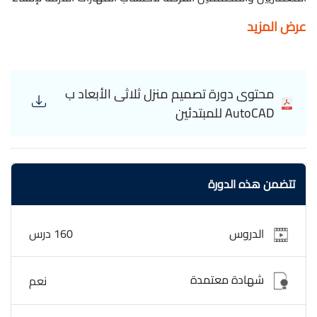
تصميمات منازل متميزة باستخدام برنامج AutoCAD في بيئة ثلاثية
عرض المزيد
الأبعاد. يركز كورس تصميم منزل ثلاثى الأبعاد ب AutoCAD على
توجيه المشاركين خطوة بخطوة عبر عملية تصميم شاملة للمنزل،
بدءًا من تحليل الاحتياجات والمتطلبات وصولاً إلى إنشاء نموذج
ثلاثي الأبعاد دقيق وواقعي. تشمل الدورة شرحًا لكيفية استخدام
محتوى دورة تصميم منزل ثلاثى الأبعاد ب
أدوات AutoCAD 3D لإنشاء هياكل المباني والتفاصيل الداخلية
AutoCAD للمبتدئين
والخارجية، بما في ذلك الجدران والنوافذ والأبواب والأسقف
والسلالم والتشطيبات. كما تشمل الدورة تقديمًا لأساليب تحسين
التصميم من حيث الجمالية والوظيفية، بالإضافة إلى تقنيات إنشاء
رسومات منظورية واقعية لتوضيح التصميم. يتم تقديم المواد
تتضمن هذه الدورة
بطريقة تفاعلية تتضمن الدروس النظرية والتمارين العملية، مما
يمكن المشاركين من تطبيق المفاهيم المدرسة على مشاريعهم
الشخصية بثقة وإتقان. توفر هذه الدورة للمشاركين المهارات
الدروس
160 درس
والمعرفة اللازمة لتصميم منزل ثلاثي الأبعاد بشكل محترف
وجذاب باستخدام برنامج AutoCAD,الدورة مجانية وبشهادة
معتمدة. 3D house design in AutoCAD
شهادة معتمدة
نعم