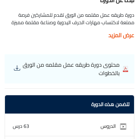
نبذه عن الدورة
دورة طريقه عمل مقلمه من الورق تقدم للمشاركين فرصة
ممتعة لاكتساب مهارات الحرف اليدوية وصناعة مقلمة مميزة
باستخدام الورق, يركز كورس طريقه عمل مقلمه من الورق على
عرض المزيد
تقديم خطوات وتقنيات بسيطة ومبتكرة لصنع مقلمة من الورق
بأسلوب إبداعي وجذاب. تشمل المواضيع المطروحة في الدورة
تحديد المواد المناسبة والأدوات المطلوبة، وقص وطي الورق
بشكل صحيح لإنشاء هيكل المقلمة. بفضل الدروس العملية
محتوى دورة طريقه عمل مقلمه من الورق
والتطبيقات العملية، يتمكن المشاركون من تجميع وتثبيت الأجزاء
بالخطوات
بشكل سلس ومتين، وتزيين المقلمة بألوان وزخارف تتناسب مع
ذوقهم الشخصي. في نهاية الدورة، سيتمتع المشاركون بالقدرة
على إنشاء مقلمة من الورق تعكس إبداعهم ومهاراتهم الحرفية،
وتكون قطعة جميلة وعملية يمكن استخدامها في حياتهم
تتضمن هذه الدورة
اليومية أو تقديمها كهدية مميزة,الدورة مجانية وبشهادة
معتمدة. How to make a pencil case out of paper
الدروس
63 درس