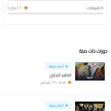
0 تقييمات
1 ( سئ )
دورات ذات صلة
أعمال يدوية
التطريز اليدوي
(4.4)
171 شخص
أعمال يدوية