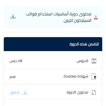
كل منها. ستتعلم كيفية اختيار القوالب المناسبة لكل مشروع، مع
استعراض لأشكال وأحجام القوالب المتنوعة. تتضمن الدورة
محتوى دورة أساسيات استخدام قوالب
خطوات عملية لتحضير قوالب السيليكون، بما في ذلك كيفية
السيليكون للريزن
تنظيفها وتجهيزها لضمان نتائج مثالية. ستتعلم كيفية مزج الريزن
والمصلب بالنسب الصحيحة، وإضافة الأصباغ والعناصر الزخرفية
لتحقيق تأثيرات فنية متنوعة. يتم التركيز على تقنيات صب الريزن
بطرق تقلل من حدوث الفقاعات وتضمن توزيعًا متساويًا. تغطي
تتضمن هذه الدورة
الدورة أيضًا كيفية إزالة القطع من القوالب بشكل آمن وصحيح،
وصقلها للحصول على لمسة نهائية احترافية. ستتعلم كيفية
التعامل مع الأخطاء الشائعة وإصلاحها، بالإضافة إلى نصائح حول
الدروس
48 درس
صيانة القوالب للحفاظ على جودتها واستخدامها لفترة طويلة.
تشمل الدورة مشاريع تطبيقية تتيح لك تطبيق ما تعلمته عمليًا،
مما يساعدك على تطوير مهاراتك وتحقيق نتائج مميزة في فن
شهادة معتمدة
نعم
الريزن,الدورة مجانية وبشهادة معتمدة. Basics of using silicone
molds for resin
محتوى الدورة
تحميل