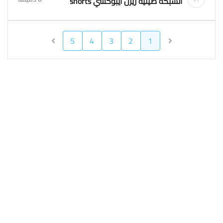
الشبكة صينية ريزن ايبوكسي shorts
5
4
3
2
1