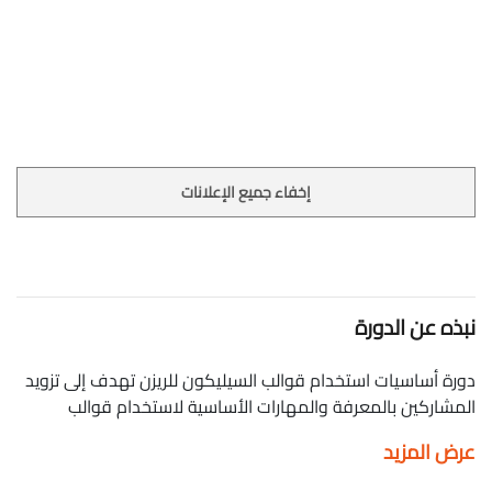
إخفاء جميع الإعلانات
نبذه عن الدورة
دورة أساسيات استخدام قوالب السيليكون للريزن تهدف إلى تزويد
المشاركين بالمعرفة والمهارات الأساسية لاستخدام قوالب
السيليكون في مشاريع الريزن بفعالية وإبداع. يبدأ كورس أساسيات
عرض المزيد
استخدام قوالب السيليكون للريزن بمقدمة عن أنواع الريزن
المختلفة، مع التركيز على الريزن الإيبوكسي والبوليستر، وخصائص