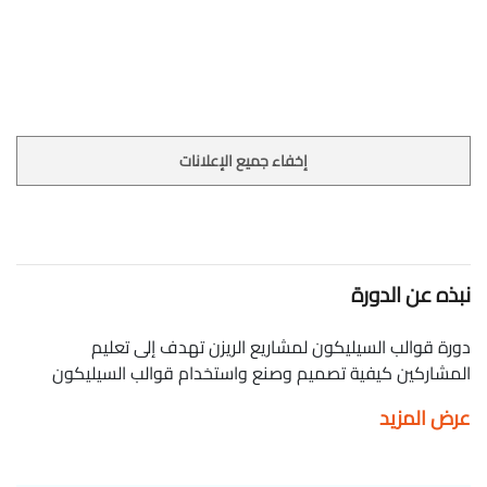
إخفاء جميع الإعلانات
نبذه عن الدورة
دورة قوالب السيليكون لمشاريع الريزن تهدف إلى تعليم
المشاركين كيفية تصميم وصنع واستخدام قوالب السيليكون
لإنشاء مشاريع ريزن فريدة وجذابة. تبدأ الدورة بمقدمة عن المواد
عرض المزيد
والأدوات الأساسية اللازمة، بما في ذلك أنواع السيليكون المختلفة
وخصائصها، وكذلك الريزن وأنواعه. يتعلم المشاركون من خلال
كورس قوالب السيليكون لمشاريع الريزن كيفية تحضير سطح