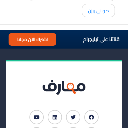
صواني ريزن
قناتنا على تيليجرام
اشترك الآن مجانا