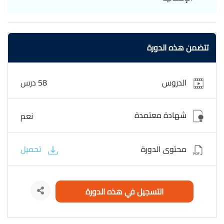
المخططات التنفيذية، ومراجعة التفاصيل لضمان مطابقتها
لمتطلبات التنفيذ في الموقع. الدورة مناسبة للمهندسين المدنيين
والمكاتب الاستشارية والمقاولين الراغبين في تطوير مهاراتهم في
تتضمن هذه الدورة
إعداد وتسليم Shop Drawings بجودة عالية,الدورة مجانية
وبشهادة معتمدة. WORLD OF ENGINEERING Preparing shop
drawing for structural element
الدروس
58 درس
شهادة معتمدة
نعم
محتوى الدورة
تحميل
التسجيل في هذه الدورة