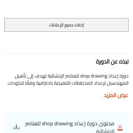
إخفاء جميع الإعلانات
نبذه عن الدورة
دورة إعداد shop drawing للعناصر الإنشائية تهدف إلى تأهيل
المهندسين لإعداد المخططات التنفيذية باحترافية وفقًا للكودات
الهندسية. تتناول الدورة رسم وإعداد تفاصيل التسليح للعناصر
عرض المزيد
الإنشائية مثل الأعمدة، الكمرات، البلاطات، الأساسات، والجدران
الاستنادية باستخدام AutoCAD و Revit Structure. كما يغطي
كورس إعداد shop drawing للعناصر الإنشائية توضيح الفروق بين
المخططات التصميمية والتنفيذية، مع التركيز على كيفية استخراج
محتوى دورة إعداد shop drawing للعناصر
اللوحات بدقة، وإعداد الجداول التفصيلية (Bar Bending
الإنشائية
Schedule). ستتعلم أيضًا كيفية تجنب الأخطاء الشائعة في