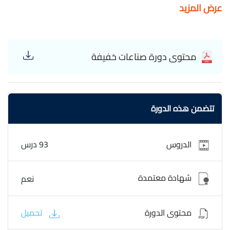
عرض المزيد
في الاقتصاد المحلي. يشرح كورس صناعات خفيفة طبيعة
الصناعات الخفيفة مثل صناعة الملابس، المنتجات البلاستيكية،
الأدوات المنزلية، الصناعات الغذائية البسيطة، وصناعة التعبئة
والتغليف. يركّز البرنامج على كيفية اختيار فكرة مشروع مناسب،
محتوى دورة صناعات خفيفة
دراسة المواد الخام المطلوبة، تحديد المعدات الأساسية، وإدارة
دورة الإنتاج من التصنيع وحتى الجودة والتسويق. كما يتناول طرق
تخفيض التكلفة، حساب الطاقة الإنتاجية، وإدارة المخزون بفعالية.
يشمل الكورس أمثلة تطبيقية لمشروعات صناعية صغيرة يمكن
تتضمن هذه الدورة
البدء بها بسهولة، ويوضّح إجراءات الترخيص والتشغيل، مع تقديم
نصائح عملية للمبتدئين لبدء مشروع صناعات خفيفة يحقق ربحًا
مستدامًا ويتيح فرص توسع مستقبلية,الدورة مجانية وبشهادة
الدروس
93 درس
معتمدة. Ibrahim Mossa Light industries
شهادة معتمدة
نعم
محتوى الدورة
تحميل